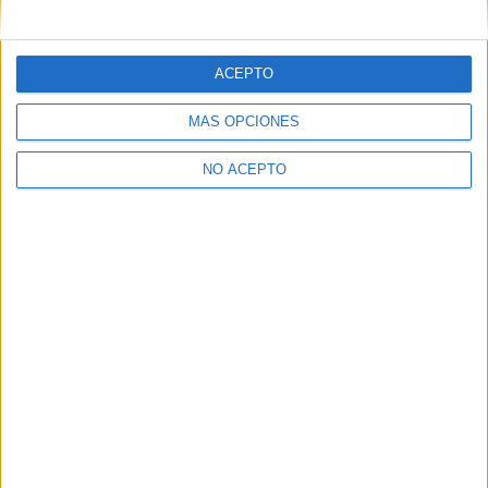
mensajes privados.
Y como regalo de agradecimiento, por registrarte te daremos
gratis una copia de nuestro ebook con 100 consejos para tu
ACEPTO
primer año de universidad
.
MÁS OPCIONES
NO ACEPTO
¿A qué esperas?