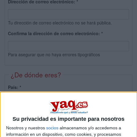
Dirección de correo electrónico:
*
Tu dirección de correo electrónico no se hará pública.
Confirma la dirección de correo electrónico:
*
Para asegurar que no haya errores tipográficos
¿De dónde eres?
País:
*
Provincia:
Su privacidad es importante para nosotros
Nosotros y nuestros
socios
almacenamos y/o accedemos a
información en un dispositivo, como cookies, y procesamos