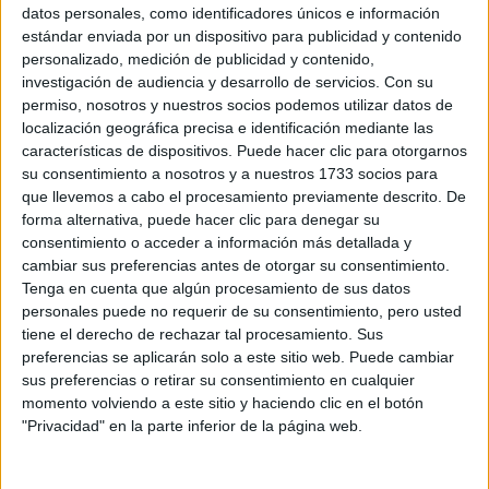
Sobre ti
datos personales, como identificadores únicos e información
estándar enviada por un dispositivo para publicidad y contenido
personalizado, medición de publicidad y contenido,
Soy:
*
investigación de audiencia y desarrollo de servicios.
Con su
Chico
permiso, nosotros y nuestros socios podemos utilizar datos de
Chica
localización geográfica precisa e identificación mediante las
características de dispositivos. Puede hacer clic para otorgarnos
¿En qué año terminas (o terminaste) bachillerato o FP?
*
su consentimiento a nosotros y a nuestros 1733 socios para
que llevemos a cabo el procesamiento previamente descrito. De
forma alternativa, puede hacer clic para denegar su
consentimiento o acceder a información más detallada y
Soy estudiante de:
*
cambiar sus preferencias antes de otorgar su consentimiento.
Tenga en cuenta que algún procesamiento de sus datos
personales puede no requerir de su consentimiento, pero usted
tiene el derecho de rechazar tal procesamiento. Sus
preferencias se aplicarán solo a este sitio web. Puede cambiar
Términos y Condiciones de Uso
sus preferencias o retirar su consentimiento en cualquier
momento volviendo a este sitio y haciendo clic en el botón
Acepto
los
Términos y Condiciones
de uso
*
"Privacidad" en la parte inferior de la página web.