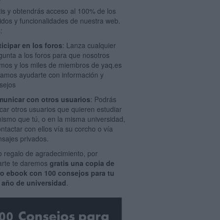
tis y obtendrás acceso al 100% de los
idos y funcionalidades de nuestra web.
:
ticipar en los foros
: Lanza cualquier
gunta a los foros para que nosotros
mos y los miles de miembros de yaq.es
amos ayudarte con información y
sejos
unicar con otros usuarios
: Podrás
car otros usuarios que quieren estudiar
mismo que tú, o en la misma universidad,
ontactar con ellos vía su corcho o vía
sajes privados.
 regalo de agradecimiento, por
rarte te daremos
gratis una copia de
ro ebook con 100 consejos para tu
 año de universidad
.