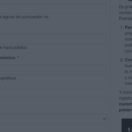
Es gra
conten
s signos de puntuación no.
Podrás
Par
pre
mis
pod
e hará pública.
con
ctrónico:
*
Com
bus
lo 
y c
ográficos
men
Y como
regist
nuest
primer