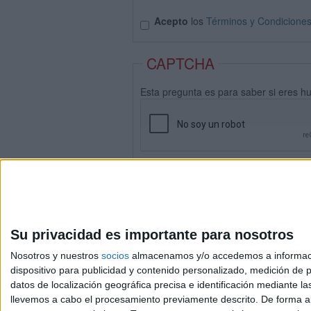
Acepto
los
Términos y Condicione
CAPTCHA
Esta pregunta es para saber si eres h
Su privacidad es importante para nosotros
Nosotros y nuestros
socios
almacenamos y/o accedemos a información
dispositivo para publicidad y contenido personalizado, medición de pu
datos de localización geográfica precisa e identificación mediante l
Avis
llevemos a cabo el procesamiento previamente descrito. De forma al
© 2003-2026
Compá