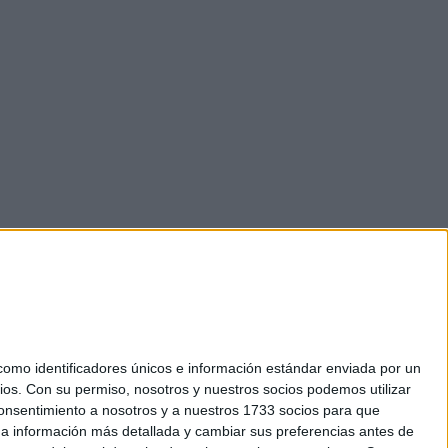
mo identificadores únicos e información estándar enviada por un
ios.
Con su permiso, nosotros y nuestros socios podemos utilizar
 consentimiento a nosotros y a nuestros 1733 socios para que
okies
 a información más detallada y cambiar sus preferencias antes de
el. +34 91 593 2767