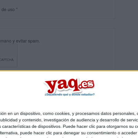
s
de uso
*
umano y evitar spam.
 en un dispositivo, como cookies, y procesamos datos personales, co
blicidad y contenido, investigación de audiencia y desarrollo de servic
Quiénes somos
|
Contactar
|
Anúnciate
as características de dispositivos. Puede hacer clic para otorgarnos su
o legal
|
Politica de privacidad
|
Condiciones generales
|
Política de co
ternativa, puede hacer clic para denegar su consentimiento o acceder
s Mediterráneo S.L.
- Diego de León 47 - 28006 Madrid [ESPAÑA] - T