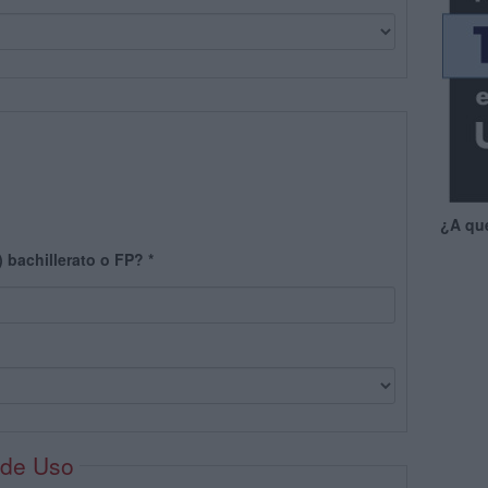
¿A qu
) bachillerato o FP?
*
 de Uso