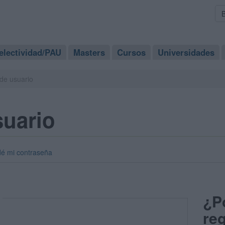
electividad/PAU
Masters
Cursos
Universidades
de usuario
suario
dé mi contraseña
¿P
reg