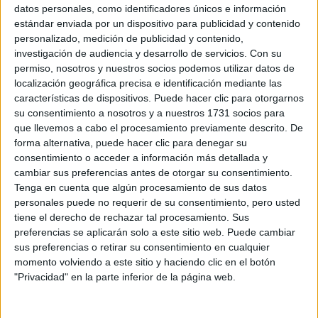
Sobre ti
datos personales, como identificadores únicos e información
estándar enviada por un dispositivo para publicidad y contenido
personalizado, medición de publicidad y contenido,
Soy:
*
investigación de audiencia y desarrollo de servicios.
Con su
Chico
permiso, nosotros y nuestros socios podemos utilizar datos de
Chica
localización geográfica precisa e identificación mediante las
características de dispositivos. Puede hacer clic para otorgarnos
¿En qué año terminas (o terminaste) bachillerato o FP?
*
su consentimiento a nosotros y a nuestros 1731 socios para
que llevemos a cabo el procesamiento previamente descrito. De
forma alternativa, puede hacer clic para denegar su
consentimiento o acceder a información más detallada y
Soy estudiante de:
*
cambiar sus preferencias antes de otorgar su consentimiento.
Tenga en cuenta que algún procesamiento de sus datos
personales puede no requerir de su consentimiento, pero usted
tiene el derecho de rechazar tal procesamiento. Sus
preferencias se aplicarán solo a este sitio web. Puede cambiar
Términos y Condiciones de Uso
sus preferencias o retirar su consentimiento en cualquier
momento volviendo a este sitio y haciendo clic en el botón
Acepto
los
Términos y Condiciones
de uso
*
"Privacidad" en la parte inferior de la página web.