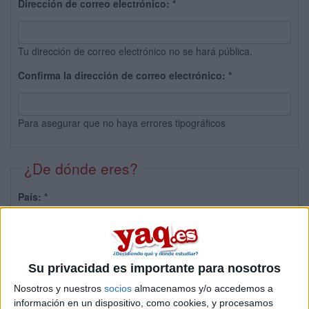
Dirección de correo electrónico:
*
Tu dirección de correo electrónico no se hará pública.
Confirma la dirección de correo electrónico:
*
Para asegurar que no haya errores tipográficos
¿De dónde eres?
País:
*
Provincia:
Su privacidad es importante para nosotros
Nosotros y nuestros
socios
almacenamos y/o accedemos a
información en un dispositivo, como cookies, y procesamos