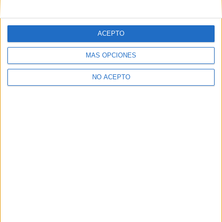
mensajes privados.
Y como regalo de agradecimiento, por registrarte te daremos
gratis una copia de nuestro ebook con 100 consejos para tu
ACEPTO
primer año de universidad
.
MÁS OPCIONES
NO ACEPTO
¿A qué esperas?