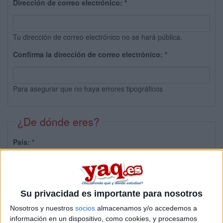
Dirección de correo electrónico:
*
Tu dirección de correo electrónico no se hará pública.
Confirma la dirección de correo electrónico:
*
Para asegurar que no haya errores tipográficos
¿De dónde eres?
País:
*
Provincia:
Su privacidad es importante para nosotros
Nosotros y nuestros
socios
almacenamos y/o accedemos a
información en un dispositivo, como cookies, y procesamos