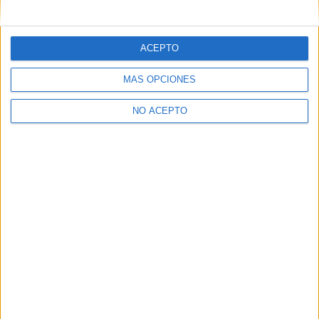
mensajes privados.
Y como regalo de agradecimiento, por registrarte te daremos
gratis una copia de nuestro ebook con 100 consejos para tu
ACEPTO
primer año de universidad
.
MÁS OPCIONES
NO ACEPTO
¿A qué esperas?