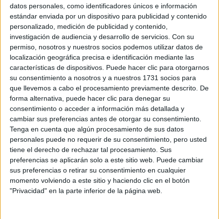
Sobre ti
datos personales, como identificadores únicos e información
estándar enviada por un dispositivo para publicidad y contenido
personalizado, medición de publicidad y contenido,
Soy:
*
investigación de audiencia y desarrollo de servicios.
Con su
Chico
permiso, nosotros y nuestros socios podemos utilizar datos de
Chica
localización geográfica precisa e identificación mediante las
características de dispositivos. Puede hacer clic para otorgarnos
¿En qué año terminas (o terminaste) bachillerato o FP?
*
su consentimiento a nosotros y a nuestros 1731 socios para
que llevemos a cabo el procesamiento previamente descrito. De
forma alternativa, puede hacer clic para denegar su
consentimiento o acceder a información más detallada y
Soy estudiante de:
*
cambiar sus preferencias antes de otorgar su consentimiento.
Tenga en cuenta que algún procesamiento de sus datos
personales puede no requerir de su consentimiento, pero usted
tiene el derecho de rechazar tal procesamiento. Sus
preferencias se aplicarán solo a este sitio web. Puede cambiar
Términos y Condiciones de Uso
sus preferencias o retirar su consentimiento en cualquier
momento volviendo a este sitio y haciendo clic en el botón
Acepto
los
Términos y Condiciones
de uso
*
"Privacidad" en la parte inferior de la página web.