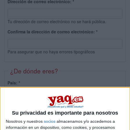
Dirección de correo electrónico:
*
Tu dirección de correo electrónico no se hará pública.
Confirma la dirección de correo electrónico:
*
Para asegurar que no haya errores tipográficos
¿De dónde eres?
País:
*
Provincia:
Su privacidad es importante para nosotros
Nosotros y nuestros
socios
almacenamos y/o accedemos a
información en un dispositivo, como cookies, y procesamos