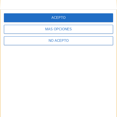
mensajes privados.
Y como regalo de agradecimiento, por registrarte te daremos
gratis una copia de nuestro ebook con 100 consejos para tu
ACEPTO
primer año de universidad
.
MÁS OPCIONES
NO ACEPTO
¿A qué esperas?