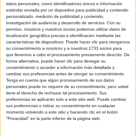
Sobre ti
datos personales, como identificadores únicos e información
estándar enviada por un dispositivo para publicidad y contenido
personalizado, medición de publicidad y contenido,
Soy:
*
investigación de audiencia y desarrollo de servicios.
Con su
Chico
permiso, nosotros y nuestros socios podemos utilizar datos de
Chica
localización geográfica precisa e identificación mediante las
características de dispositivos. Puede hacer clic para otorgarnos
¿En qué año terminas (o terminaste) bachillerato o FP?
*
su consentimiento a nosotros y a nuestros 1733 socios para
que llevemos a cabo el procesamiento previamente descrito. De
forma alternativa, puede hacer clic para denegar su
consentimiento o acceder a información más detallada y
Soy estudiante de:
*
cambiar sus preferencias antes de otorgar su consentimiento.
Tenga en cuenta que algún procesamiento de sus datos
personales puede no requerir de su consentimiento, pero usted
tiene el derecho de rechazar tal procesamiento. Sus
preferencias se aplicarán solo a este sitio web. Puede cambiar
Términos y Condiciones de Uso
sus preferencias o retirar su consentimiento en cualquier
momento volviendo a este sitio y haciendo clic en el botón
Acepto
los
Términos y Condiciones
de uso
*
"Privacidad" en la parte inferior de la página web.