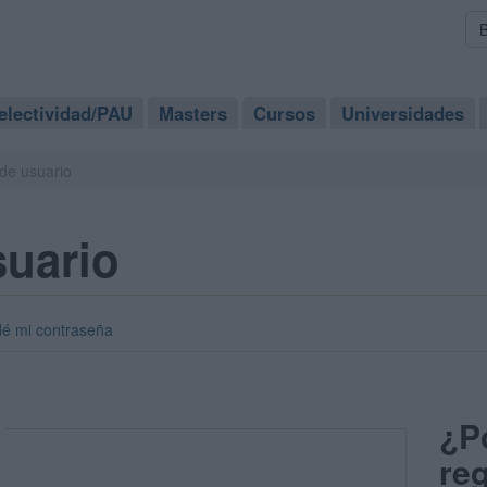
electividad/PAU
Masters
Cursos
Universidades
de usuario
suario
dé mi contraseña
¿P
reg