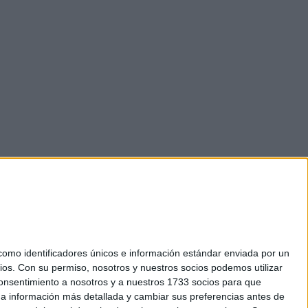
mo identificadores únicos e información estándar enviada por un
ios.
Con su permiso, nosotros y nuestros socios podemos utilizar
 consentimiento a nosotros y a nuestros 1733 socios para que
okies
 a información más detallada y cambiar sus preferencias antes de
el. +34 91 593 2767