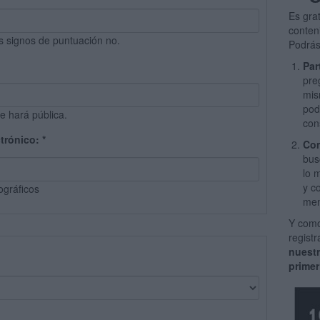
Es gra
conten
s signos de puntuación no.
Podrás
Par
pre
mis
pod
e hará pública.
con
ctrónico:
*
Com
bus
lo 
y c
ográficos
men
Y como
regist
nuest
primer