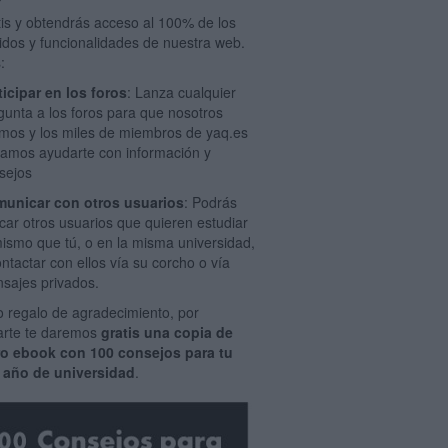
tis y obtendrás acceso al 100% de los
idos y funcionalidades de nuestra web.
:
ticipar en los foros
: Lanza cualquier
gunta a los foros para que nosotros
mos y los miles de miembros de yaq.es
amos ayudarte con información y
sejos
unicar con otros usuarios
: Podrás
car otros usuarios que quieren estudiar
mismo que tú, o en la misma universidad,
ontactar con ellos vía su corcho o vía
sajes privados.
 regalo de agradecimiento, por
rarte te daremos
gratis una copia de
ro ebook con 100 consejos para tu
 año de universidad
.