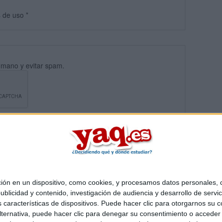
s
de uso
*
umano y evitar spam.
 en un dispositivo, como cookies, y procesamos datos personales, co
blicidad y contenido, investigación de audiencia y desarrollo de servic
Quiénes somos
|
Contactar
|
Anúnciate
as características de dispositivos. Puede hacer clic para otorgarnos su
o legal
|
Politica de privacidad
|
Condiciones generales
|
Política de co
ternativa, puede hacer clic para denegar su consentimiento o acceder
s Mediterráneo S.L.
- Diego de León 47 - 28006 Madrid [ESPAÑA] - T