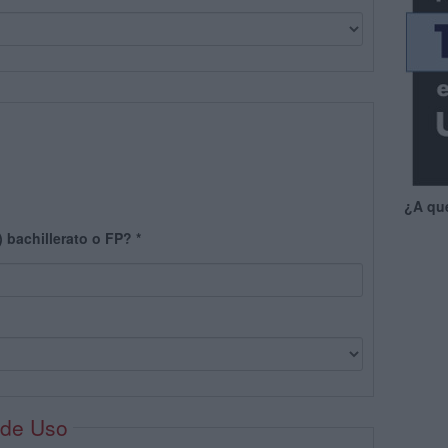
¿A qu
) bachillerato o FP?
*
 de Uso