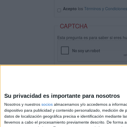
Acepto
los
Términos y Condicione
CAPTCHA
Esta pregunta es para saber si eres h
Su privacidad es importante para nosotros
Nosotros y nuestros
socios
almacenamos y/o accedemos a información
dispositivo para publicidad y contenido personalizado, medición de pu
datos de localización geográfica precisa e identificación mediante l
Avis
llevemos a cabo el procesamiento previamente descrito. De forma al
© 2003-2026
Compá