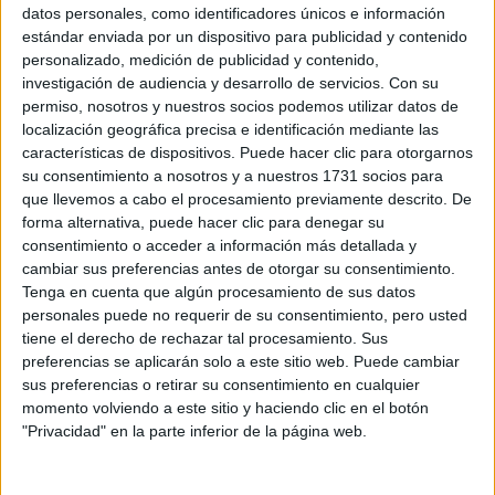
Sobre ti
datos personales, como identificadores únicos e información
estándar enviada por un dispositivo para publicidad y contenido
personalizado, medición de publicidad y contenido,
Soy:
*
investigación de audiencia y desarrollo de servicios.
Con su
Chico
permiso, nosotros y nuestros socios podemos utilizar datos de
Chica
localización geográfica precisa e identificación mediante las
características de dispositivos. Puede hacer clic para otorgarnos
¿En qué año terminas (o terminaste) bachillerato o FP?
*
su consentimiento a nosotros y a nuestros 1731 socios para
que llevemos a cabo el procesamiento previamente descrito. De
forma alternativa, puede hacer clic para denegar su
consentimiento o acceder a información más detallada y
Soy estudiante de:
*
cambiar sus preferencias antes de otorgar su consentimiento.
Tenga en cuenta que algún procesamiento de sus datos
personales puede no requerir de su consentimiento, pero usted
tiene el derecho de rechazar tal procesamiento. Sus
preferencias se aplicarán solo a este sitio web. Puede cambiar
Términos y Condiciones de Uso
sus preferencias o retirar su consentimiento en cualquier
momento volviendo a este sitio y haciendo clic en el botón
Acepto
los
Términos y Condiciones
de uso
*
"Privacidad" en la parte inferior de la página web.