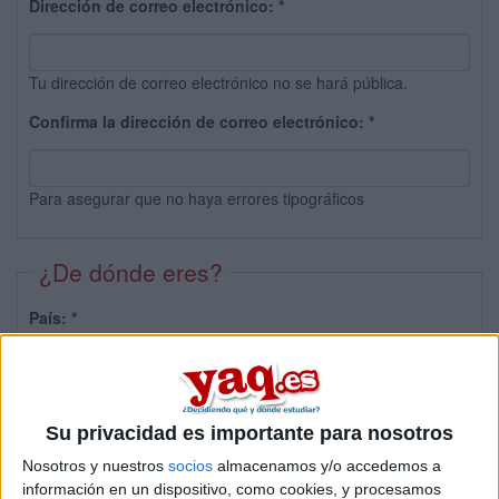
Dirección de correo electrónico:
*
Tu dirección de correo electrónico no se hará pública.
Confirma la dirección de correo electrónico:
*
Para asegurar que no haya errores tipográficos
¿De dónde eres?
País:
*
Provincia:
Su privacidad es importante para nosotros
Nosotros y nuestros
socios
almacenamos y/o accedemos a
información en un dispositivo, como cookies, y procesamos