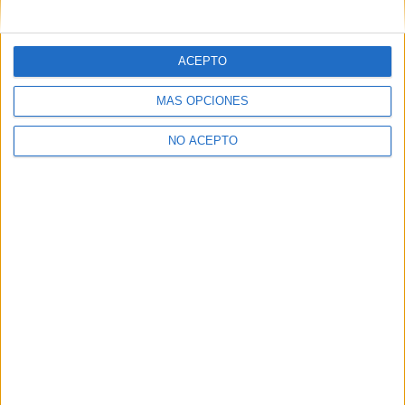
mensajes privados.
Y como regalo de agradecimiento, por registrarte te daremos
gratis una copia de nuestro ebook con 100 consejos para tu
ACEPTO
primer año de universidad
.
MÁS OPCIONES
NO ACEPTO
¿A qué esperas?