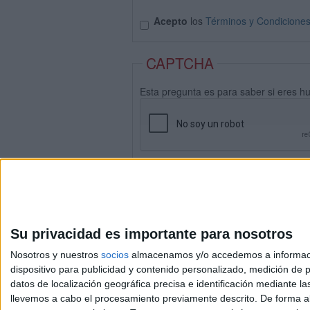
Acepto
los
Términos y Condicione
CAPTCHA
Esta pregunta es para saber si eres h
Su privacidad es importante para nosotros
Nosotros y nuestros
socios
almacenamos y/o accedemos a información
dispositivo para publicidad y contenido personalizado, medición de pu
datos de localización geográfica precisa e identificación mediante l
Avis
llevemos a cabo el procesamiento previamente descrito. De forma al
© 2003-2026
Compá