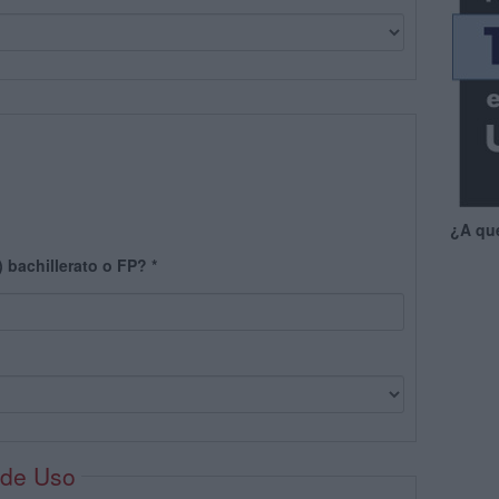
¿A qu
) bachillerato o FP?
*
 de Uso