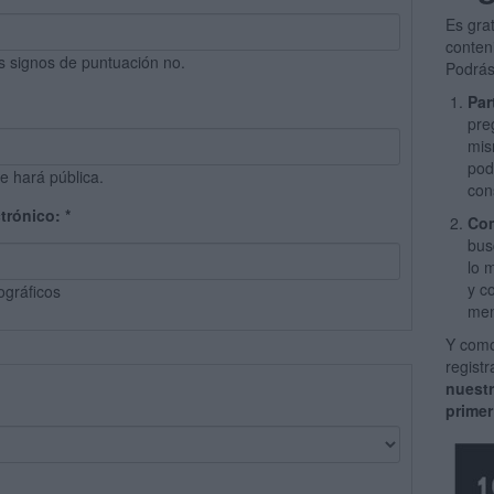
Es gra
conten
s signos de puntuación no.
Podrás
Par
pre
mis
pod
e hará pública.
con
ctrónico:
*
Com
bus
lo 
y c
ográficos
men
Y como
regist
nuest
primer