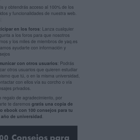
tis y obtendrás acceso al 100% de los
idos y funcionalidades de nuestra web.
:
ticipar en los foros
: Lanza cualquier
gunta a los foros para que nosotros
mos y los miles de miembros de yaq.es
amos ayudarte con información y
sejos
unicar con otros usuarios
: Podrás
car otros usuarios que quieren estudiar
mismo que tú, o en la misma universidad,
ontactar con ellos vía su corcho o vía
sajes privados.
 regalo de agradecimiento, por
rarte te daremos
gratis una copia de
ro ebook con 100 consejos para tu
 año de universidad
.