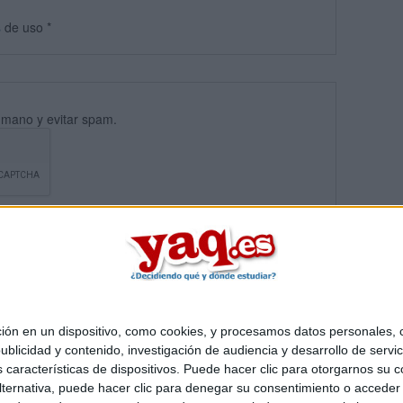
s
de uso
*
umano y evitar spam.
 en un dispositivo, como cookies, y procesamos datos personales, co
blicidad y contenido, investigación de audiencia y desarrollo de servic
Quiénes somos
|
Contactar
|
Anúnciate
as características de dispositivos. Puede hacer clic para otorgarnos su
o legal
|
Politica de privacidad
|
Condiciones generales
|
Política de co
ternativa, puede hacer clic para denegar su consentimiento o acceder
s Mediterráneo S.L.
- Diego de León 47 - 28006 Madrid [ESPAÑA] - T