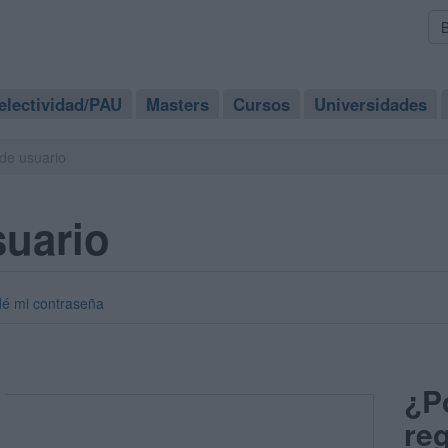
electividad/PAU
Masters
Cursos
Universidades
de usuario
suario
dé mi contraseña
¿P
reg