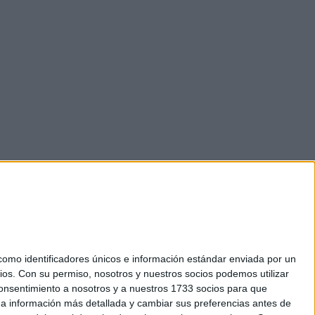
mo identificadores únicos e información estándar enviada por un
ios.
Con su permiso, nosotros y nuestros socios podemos utilizar
 consentimiento a nosotros y a nuestros 1733 socios para que
okies
 a información más detallada y cambiar sus preferencias antes de
el. +34 91 593 2767