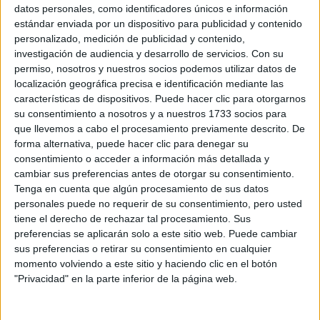
Sobre ti
datos personales, como identificadores únicos e información
estándar enviada por un dispositivo para publicidad y contenido
personalizado, medición de publicidad y contenido,
Soy:
*
investigación de audiencia y desarrollo de servicios.
Con su
Chico
permiso, nosotros y nuestros socios podemos utilizar datos de
Chica
localización geográfica precisa e identificación mediante las
características de dispositivos. Puede hacer clic para otorgarnos
¿En qué año terminas (o terminaste) bachillerato o FP?
*
su consentimiento a nosotros y a nuestros 1733 socios para
que llevemos a cabo el procesamiento previamente descrito. De
forma alternativa, puede hacer clic para denegar su
consentimiento o acceder a información más detallada y
Soy estudiante de:
*
cambiar sus preferencias antes de otorgar su consentimiento.
Tenga en cuenta que algún procesamiento de sus datos
personales puede no requerir de su consentimiento, pero usted
tiene el derecho de rechazar tal procesamiento. Sus
preferencias se aplicarán solo a este sitio web. Puede cambiar
Términos y Condiciones de Uso
sus preferencias o retirar su consentimiento en cualquier
momento volviendo a este sitio y haciendo clic en el botón
Acepto
los
Términos y Condiciones
de uso
*
"Privacidad" en la parte inferior de la página web.