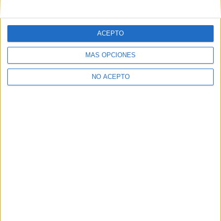
mensajes privados.
Y como regalo de agradecimiento, por registrarte te daremos
gratis una copia de nuestro ebook con 100 consejos para tu
ACEPTO
primer año de universidad
.
MÁS OPCIONES
NO ACEPTO
¿A qué esperas?