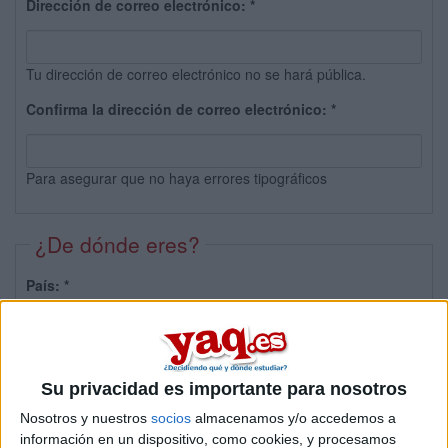
Dirección de correo electrónico:
*
Tu dirección de correo electrónico no se hará pública.
Confirma la dirección de correo electrónico:
*
Para asegurar que no haya errores tipográficos
¿De dónde eres?
País:
*
Provincia:
Su privacidad es importante para nosotros
Nosotros y nuestros
socios
almacenamos y/o accedemos a
información en un dispositivo, como cookies, y procesamos