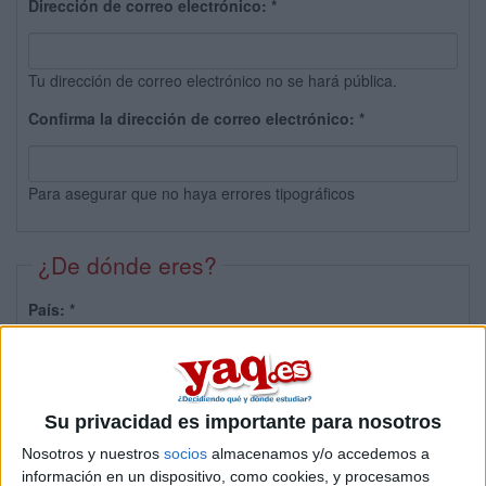
Dirección de correo electrónico:
*
Tu dirección de correo electrónico no se hará pública.
Confirma la dirección de correo electrónico:
*
Para asegurar que no haya errores tipográficos
¿De dónde eres?
País:
*
Provincia:
Su privacidad es importante para nosotros
Nosotros y nuestros
socios
almacenamos y/o accedemos a
información en un dispositivo, como cookies, y procesamos