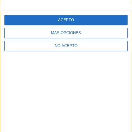
mensajes privados.
Y como regalo de agradecimiento, por registrarte te daremos
gratis una copia de nuestro ebook con 100 consejos para tu
ACEPTO
primer año de universidad
.
MÁS OPCIONES
NO ACEPTO
¿A qué esperas?