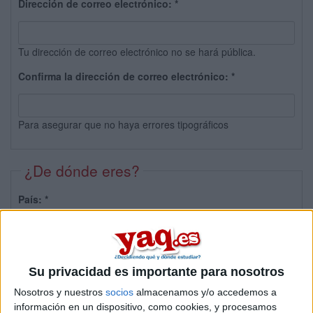
Dirección de correo electrónico:
*
Tu dirección de correo electrónico no se hará pública.
Confirma la dirección de correo electrónico:
*
Para asegurar que no haya errores tipográficos
¿De dónde eres?
País:
*
Provincia:
Su privacidad es importante para nosotros
Nosotros y nuestros
socios
almacenamos y/o accedemos a
información en un dispositivo, como cookies, y procesamos