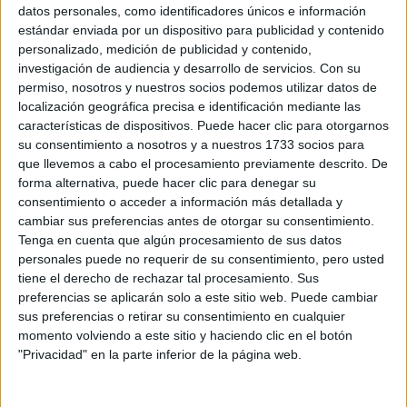
Sobre ti
datos personales, como identificadores únicos e información
estándar enviada por un dispositivo para publicidad y contenido
personalizado, medición de publicidad y contenido,
Soy:
*
investigación de audiencia y desarrollo de servicios.
Con su
Chico
permiso, nosotros y nuestros socios podemos utilizar datos de
Chica
localización geográfica precisa e identificación mediante las
características de dispositivos. Puede hacer clic para otorgarnos
¿En qué año terminas (o terminaste) bachillerato o FP?
*
su consentimiento a nosotros y a nuestros 1733 socios para
que llevemos a cabo el procesamiento previamente descrito. De
forma alternativa, puede hacer clic para denegar su
consentimiento o acceder a información más detallada y
Soy estudiante de:
*
cambiar sus preferencias antes de otorgar su consentimiento.
Tenga en cuenta que algún procesamiento de sus datos
personales puede no requerir de su consentimiento, pero usted
tiene el derecho de rechazar tal procesamiento. Sus
preferencias se aplicarán solo a este sitio web. Puede cambiar
Términos y Condiciones de Uso
sus preferencias o retirar su consentimiento en cualquier
momento volviendo a este sitio y haciendo clic en el botón
Acepto
los
Términos y Condiciones
de uso
*
"Privacidad" en la parte inferior de la página web.