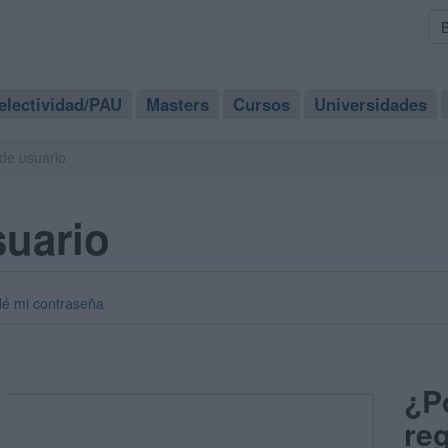
electividad/PAU
Masters
Cursos
Universidades
de usuario
suario
dé mi contraseña
¿P
reg