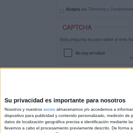
Acepto
los
Términos y Condicione
CAPTCHA
Esta pregunta es para saber si eres h
Su privacidad es importante para nosotros
Nosotros y nuestros
socios
almacenamos y/o accedemos a información
dispositivo para publicidad y contenido personalizado, medición de pu
datos de localización geográfica precisa e identificación mediante l
Avis
llevemos a cabo el procesamiento previamente descrito. De forma al
© 2003-2026
Compá