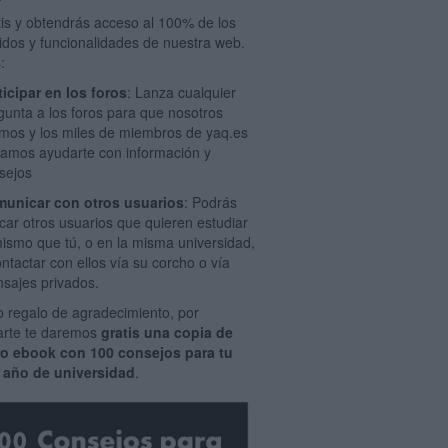
tis y obtendrás acceso al 100% de los
idos y funcionalidades de nuestra web.
:
ticipar en los foros
: Lanza cualquier
gunta a los foros para que nosotros
mos y los miles de miembros de yaq.es
amos ayudarte con información y
sejos
unicar con otros usuarios
: Podrás
car otros usuarios que quieren estudiar
mismo que tú, o en la misma universidad,
ontactar con ellos vía su corcho o vía
sajes privados.
 regalo de agradecimiento, por
rarte te daremos
gratis una copia de
ro ebook con 100 consejos para tu
 año de universidad
.