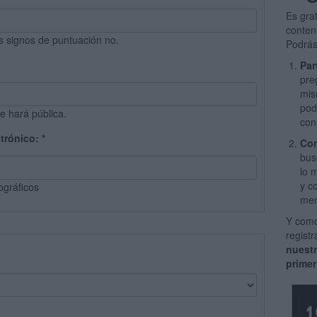
Es gra
conten
s signos de puntuación no.
Podrás
Par
pre
mis
pod
e hará pública.
con
ctrónico:
*
Com
bus
lo 
y c
ográficos
men
Y como
regist
nuest
primer