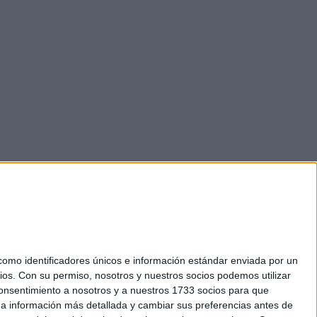
mo identificadores únicos e información estándar enviada por un
ios.
Con su permiso, nosotros y nuestros socios podemos utilizar
 consentimiento a nosotros y a nuestros 1733 socios para que
okies
 a información más detallada y cambiar sus preferencias antes de
el. +34 91 593 2767