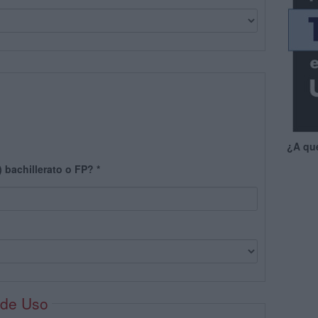
¿A qu
) bachillerato o FP?
*
 de Uso