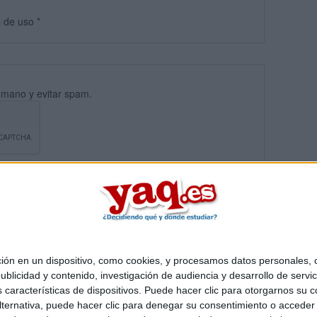
s
de uso
*
umano y evitar spam.
 en un dispositivo, como cookies, y procesamos datos personales, co
blicidad y contenido, investigación de audiencia y desarrollo de servic
Quiénes somos
|
Contactar
|
Anúnciate
as características de dispositivos. Puede hacer clic para otorgarnos su
o legal
|
Politica de privacidad
|
Condiciones generales
|
Política de co
ternativa, puede hacer clic para denegar su consentimiento o acceder
s Mediterráneo S.L.
- Diego de León 47 - 28006 Madrid [ESPAÑA] - T