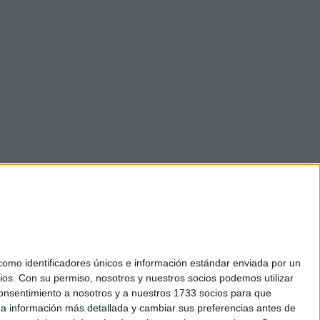
mo identificadores únicos e información estándar enviada por un
ios.
Con su permiso, nosotros y nuestros socios podemos utilizar
 consentimiento a nosotros y a nuestros 1733 socios para que
okies
 a información más detallada y cambiar sus preferencias antes de
el. +34 91 593 2767