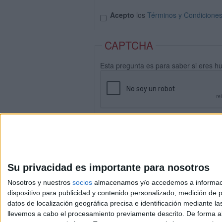
Acepto
los
Términos y Condicione
CAPTCHA
Esta pregunta es para saber si eres h
Su privacidad es importante para nosotros
Nosotros y nuestros
socios
almacenamos y/o accedemos a información
dispositivo para publicidad y contenido personalizado, medición de pu
datos de localización geográfica precisa e identificación mediante l
Avis
llevemos a cabo el procesamiento previamente descrito. De forma al
© 2003-2026
Compá