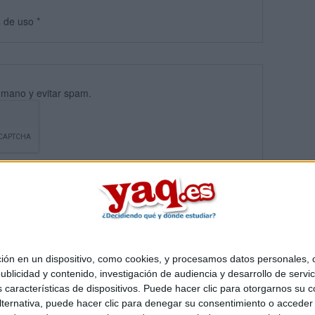
s
de uso
*
umano y evitar spam.
 en un dispositivo, como cookies, y procesamos datos personales, co
blicidad y contenido, investigación de audiencia y desarrollo de servic
Quiénes somos
|
Contactar
|
Anúnciate
as características de dispositivos. Puede hacer clic para otorgarnos su
o legal
|
Politica de privacidad
|
Condiciones generales
|
Política de co
ternativa, puede hacer clic para denegar su consentimiento o acceder
s Mediterráneo S.L.
- Diego de León 47 - 28006 Madrid [ESPAÑA] - T