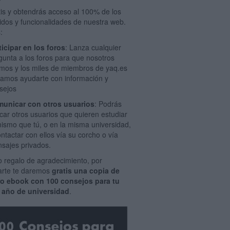
tis y obtendrás acceso al 100% de los
idos y funcionalidades de nuestra web.
:
ticipar en los foros
: Lanza cualquier
gunta a los foros para que nosotros
mos y los miles de miembros de yaq.es
amos ayudarte con información y
sejos
unicar con otros usuarios
: Podrás
car otros usuarios que quieren estudiar
mismo que tú, o en la misma universidad,
ontactar con ellos vía su corcho o vía
sajes privados.
 regalo de agradecimiento, por
rarte te daremos
gratis una copia de
ro ebook con 100 consejos para tu
 año de universidad
.