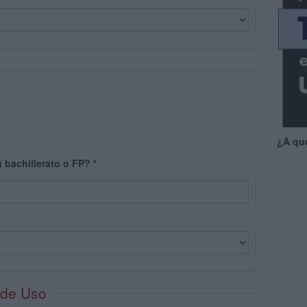
¿A qu
) bachillerato o FP?
*
 de Uso