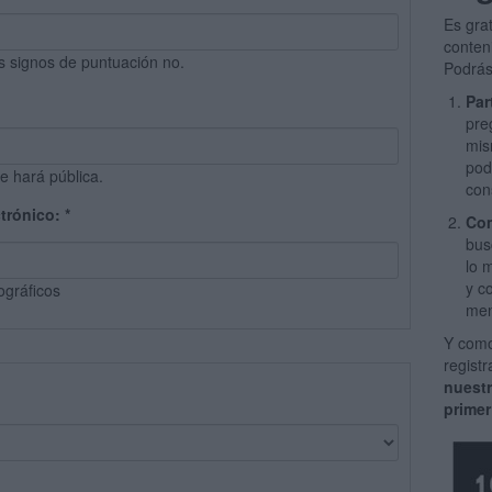
Es gra
conten
s signos de puntuación no.
Podrás
Par
pre
mis
pod
e hará pública.
con
ctrónico:
*
Com
bus
lo 
y c
ográficos
men
Y como
regist
nuest
primer