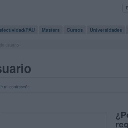
electividad/PAU
Masters
Cursos
Universidades
de usuario
suario
dé mi contraseña
¿P
reg