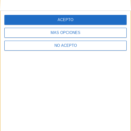
mensajes privados.
Y como regalo de agradecimiento, por registrarte te daremos
gratis una copia de nuestro ebook con 100 consejos para tu
ACEPTO
primer año de universidad
.
MÁS OPCIONES
NO ACEPTO
¿A qué esperas?