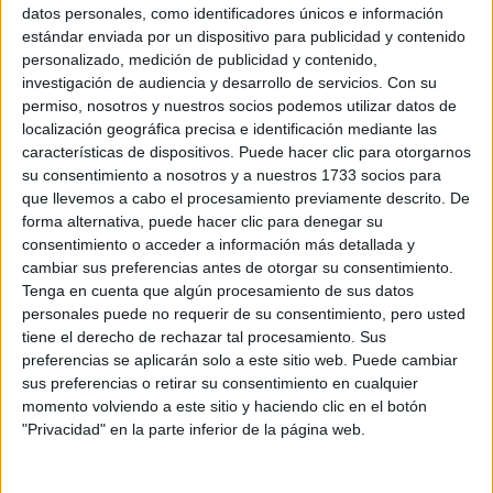
Sobre ti
datos personales, como identificadores únicos e información
estándar enviada por un dispositivo para publicidad y contenido
personalizado, medición de publicidad y contenido,
Soy:
*
investigación de audiencia y desarrollo de servicios.
Con su
Chico
permiso, nosotros y nuestros socios podemos utilizar datos de
Chica
localización geográfica precisa e identificación mediante las
características de dispositivos. Puede hacer clic para otorgarnos
¿En qué año terminas (o terminaste) bachillerato o FP?
*
su consentimiento a nosotros y a nuestros 1733 socios para
que llevemos a cabo el procesamiento previamente descrito. De
forma alternativa, puede hacer clic para denegar su
consentimiento o acceder a información más detallada y
Soy estudiante de:
*
cambiar sus preferencias antes de otorgar su consentimiento.
Tenga en cuenta que algún procesamiento de sus datos
personales puede no requerir de su consentimiento, pero usted
tiene el derecho de rechazar tal procesamiento. Sus
preferencias se aplicarán solo a este sitio web. Puede cambiar
Términos y Condiciones de Uso
sus preferencias o retirar su consentimiento en cualquier
momento volviendo a este sitio y haciendo clic en el botón
Acepto
los
Términos y Condiciones
de uso
*
"Privacidad" en la parte inferior de la página web.