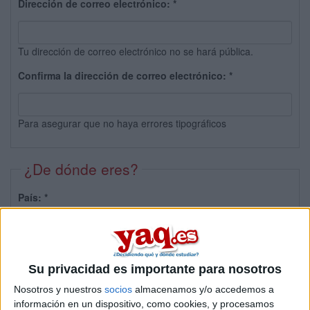
Dirección de correo electrónico:
*
Tu dirección de correo electrónico no se hará pública.
Confirma la dirección de correo electrónico:
*
Para asegurar que no haya errores tipográficos
¿De dónde eres?
País:
*
Provincia:
Su privacidad es importante para nosotros
Nosotros y nuestros
socios
almacenamos y/o accedemos a
información en un dispositivo, como cookies, y procesamos