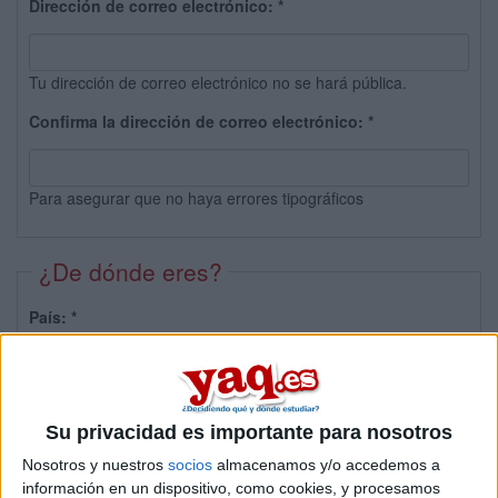
Dirección de correo electrónico:
*
Tu dirección de correo electrónico no se hará pública.
Confirma la dirección de correo electrónico:
*
Para asegurar que no haya errores tipográficos
¿De dónde eres?
País:
*
Provincia:
Su privacidad es importante para nosotros
Nosotros y nuestros
socios
almacenamos y/o accedemos a
información en un dispositivo, como cookies, y procesamos