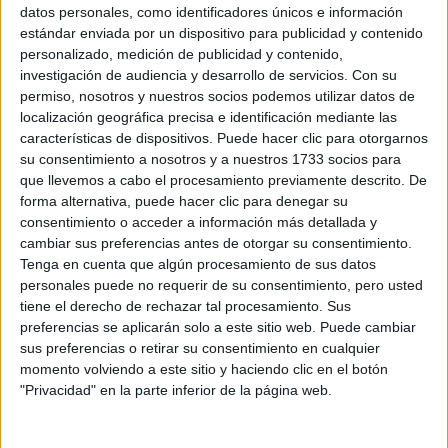
Sobre ti
datos personales, como identificadores únicos e información
estándar enviada por un dispositivo para publicidad y contenido
personalizado, medición de publicidad y contenido,
Soy:
*
investigación de audiencia y desarrollo de servicios.
Con su
Chico
permiso, nosotros y nuestros socios podemos utilizar datos de
Chica
localización geográfica precisa e identificación mediante las
características de dispositivos. Puede hacer clic para otorgarnos
¿En qué año terminas (o terminaste) bachillerato o FP?
*
su consentimiento a nosotros y a nuestros 1733 socios para
que llevemos a cabo el procesamiento previamente descrito. De
forma alternativa, puede hacer clic para denegar su
consentimiento o acceder a información más detallada y
Soy estudiante de:
*
cambiar sus preferencias antes de otorgar su consentimiento.
Tenga en cuenta que algún procesamiento de sus datos
personales puede no requerir de su consentimiento, pero usted
tiene el derecho de rechazar tal procesamiento. Sus
preferencias se aplicarán solo a este sitio web. Puede cambiar
Términos y Condiciones de Uso
sus preferencias o retirar su consentimiento en cualquier
momento volviendo a este sitio y haciendo clic en el botón
Acepto
los
Términos y Condiciones
de uso
*
"Privacidad" en la parte inferior de la página web.