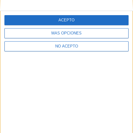
mensajes privados.
Y como regalo de agradecimiento, por registrarte te daremos
gratis una copia de nuestro ebook con 100 consejos para tu
ACEPTO
primer año de universidad
.
MÁS OPCIONES
NO ACEPTO
¿A qué esperas?