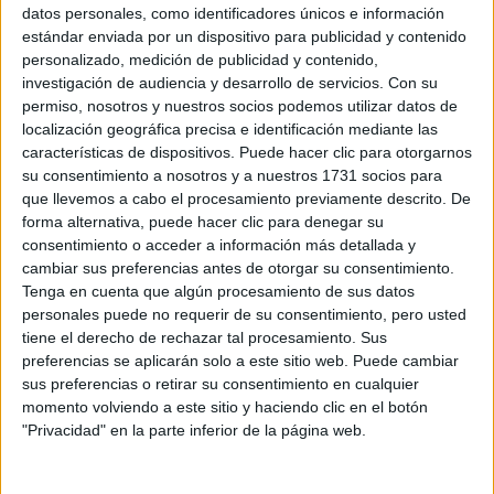
Sobre ti
datos personales, como identificadores únicos e información
estándar enviada por un dispositivo para publicidad y contenido
personalizado, medición de publicidad y contenido,
Soy:
*
investigación de audiencia y desarrollo de servicios.
Con su
Chico
permiso, nosotros y nuestros socios podemos utilizar datos de
Chica
localización geográfica precisa e identificación mediante las
características de dispositivos. Puede hacer clic para otorgarnos
¿En qué año terminas (o terminaste) bachillerato o FP?
*
su consentimiento a nosotros y a nuestros 1731 socios para
que llevemos a cabo el procesamiento previamente descrito. De
forma alternativa, puede hacer clic para denegar su
consentimiento o acceder a información más detallada y
Soy estudiante de:
*
cambiar sus preferencias antes de otorgar su consentimiento.
Tenga en cuenta que algún procesamiento de sus datos
personales puede no requerir de su consentimiento, pero usted
tiene el derecho de rechazar tal procesamiento. Sus
preferencias se aplicarán solo a este sitio web. Puede cambiar
Términos y Condiciones de Uso
sus preferencias o retirar su consentimiento en cualquier
momento volviendo a este sitio y haciendo clic en el botón
Acepto
los
Términos y Condiciones
de uso
*
"Privacidad" en la parte inferior de la página web.