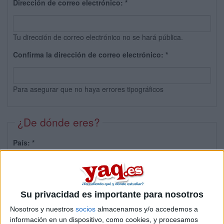
Dirección de correo electrónico:
*
Tu dirección de correo electrónico no se hará pública.
Confirma la dirección de correo electrónico:
*
Para asegurar que no haya errores tipográficos
¿De dónde eres?
País:
*
Provincia:
Su privacidad es importante para nosotros
Nosotros y nuestros
socios
almacenamos y/o accedemos a
información en un dispositivo, como cookies, y procesamos