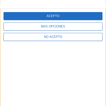
mensajes privados.
Y como regalo de agradecimiento, por registrarte te daremos
gratis una copia de nuestro ebook con 100 consejos para tu
ACEPTO
primer año de universidad
.
MÁS OPCIONES
NO ACEPTO
¿A qué esperas?