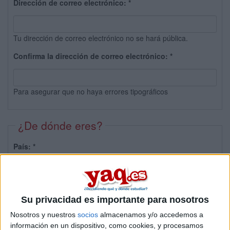
Dirección de correo electrónico:
*
Tu dirección de correo electrónico no se hará pública.
Confirma la dirección de correo electrónico:
*
Para asegurar que no haya errores tipográficos
¿De dónde eres?
País:
*
Provincia:
Su privacidad es importante para nosotros
Nosotros y nuestros
socios
almacenamos y/o accedemos a
información en un dispositivo, como cookies, y procesamos