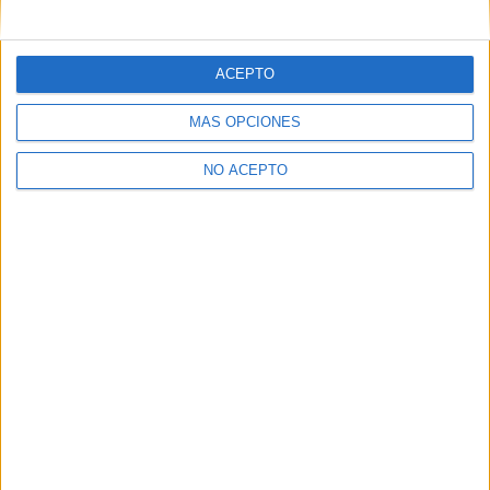
mensajes privados.
Y como regalo de agradecimiento, por registrarte te daremos
gratis una copia de nuestro ebook con 100 consejos para tu
ACEPTO
primer año de universidad
.
MÁS OPCIONES
NO ACEPTO
¿A qué esperas?