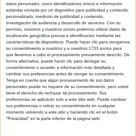
Sobre ti
datos personales, como identificadores únicos e información
estándar enviada por un dispositivo para publicidad y contenido
personalizado, medición de publicidad y contenido,
Soy:
*
investigación de audiencia y desarrollo de servicios.
Con su
Chico
permiso, nosotros y nuestros socios podemos utilizar datos de
Chica
localización geográfica precisa e identificación mediante las
características de dispositivos. Puede hacer clic para otorgarnos
¿En qué año terminas (o terminaste) bachillerato o FP?
*
su consentimiento a nosotros y a nuestros 1733 socios para
que llevemos a cabo el procesamiento previamente descrito. De
forma alternativa, puede hacer clic para denegar su
consentimiento o acceder a información más detallada y
Soy estudiante de:
*
cambiar sus preferencias antes de otorgar su consentimiento.
Tenga en cuenta que algún procesamiento de sus datos
personales puede no requerir de su consentimiento, pero usted
tiene el derecho de rechazar tal procesamiento. Sus
preferencias se aplicarán solo a este sitio web. Puede cambiar
Términos y Condiciones de Uso
sus preferencias o retirar su consentimiento en cualquier
momento volviendo a este sitio y haciendo clic en el botón
Acepto
los
Términos y Condiciones
de uso
*
"Privacidad" en la parte inferior de la página web.