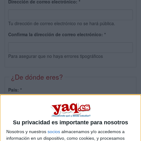
Dirección de correo electrónico:
*
Tu dirección de correo electrónico no se hará pública.
Confirma la dirección de correo electrónico:
*
Para asegurar que no haya errores tipográficos
¿De dónde eres?
País:
*
Provincia:
Su privacidad es importante para nosotros
Nosotros y nuestros
socios
almacenamos y/o accedemos a
información en un dispositivo, como cookies, y procesamos