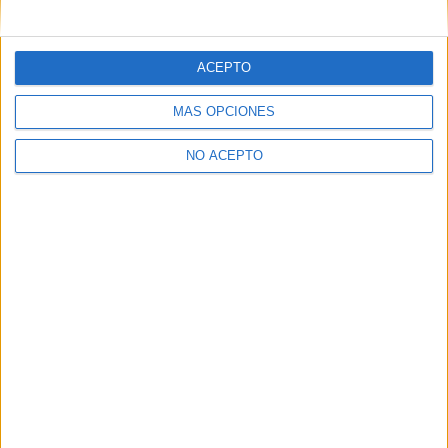
mensajes privados.
Y como regalo de agradecimiento, por registrarte te daremos
gratis una copia de nuestro ebook con 100 consejos para tu
ACEPTO
primer año de universidad
.
MÁS OPCIONES
NO ACEPTO
¿A qué esperas?