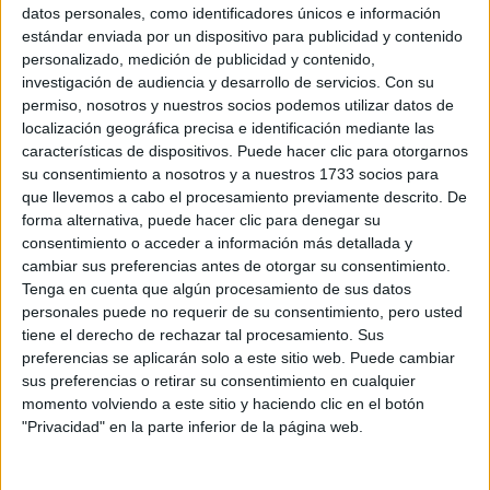
Sobre ti
datos personales, como identificadores únicos e información
estándar enviada por un dispositivo para publicidad y contenido
personalizado, medición de publicidad y contenido,
Soy:
*
investigación de audiencia y desarrollo de servicios.
Con su
Chico
permiso, nosotros y nuestros socios podemos utilizar datos de
Chica
localización geográfica precisa e identificación mediante las
características de dispositivos. Puede hacer clic para otorgarnos
¿En qué año terminas (o terminaste) bachillerato o FP?
*
su consentimiento a nosotros y a nuestros 1733 socios para
que llevemos a cabo el procesamiento previamente descrito. De
forma alternativa, puede hacer clic para denegar su
consentimiento o acceder a información más detallada y
Soy estudiante de:
*
cambiar sus preferencias antes de otorgar su consentimiento.
Tenga en cuenta que algún procesamiento de sus datos
personales puede no requerir de su consentimiento, pero usted
tiene el derecho de rechazar tal procesamiento. Sus
preferencias se aplicarán solo a este sitio web. Puede cambiar
Términos y Condiciones de Uso
sus preferencias o retirar su consentimiento en cualquier
momento volviendo a este sitio y haciendo clic en el botón
Acepto
los
Términos y Condiciones
de uso
*
"Privacidad" en la parte inferior de la página web.