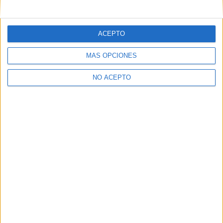
mensajes privados.
Y como regalo de agradecimiento, por registrarte te daremos
gratis una copia de nuestro ebook con 100 consejos para tu
ACEPTO
primer año de universidad
.
MÁS OPCIONES
NO ACEPTO
¿A qué esperas?