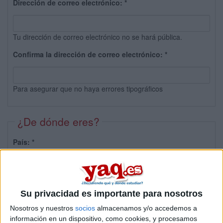
Dirección de correo electrónico:
*
Tu dirección de correo electrónico no se hará pública.
Confirma la dirección de correo electrónico:
*
Para asegurar que no haya errores tipográficos
¿De dónde eres?
País:
*
Provincia:
Su privacidad es importante para nosotros
Nosotros y nuestros
socios
almacenamos y/o accedemos a
información en un dispositivo, como cookies, y procesamos