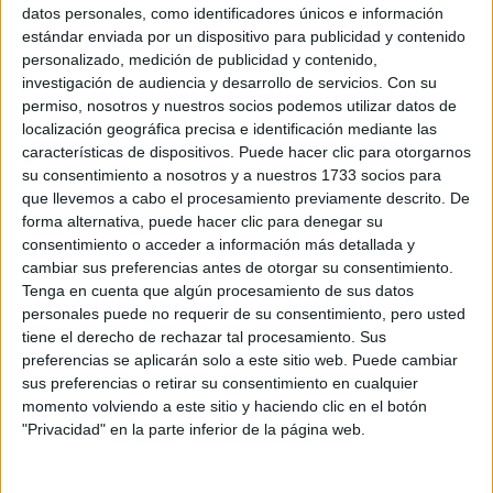
Sobre ti
datos personales, como identificadores únicos e información
estándar enviada por un dispositivo para publicidad y contenido
personalizado, medición de publicidad y contenido,
Soy:
*
investigación de audiencia y desarrollo de servicios.
Con su
Chico
permiso, nosotros y nuestros socios podemos utilizar datos de
Chica
localización geográfica precisa e identificación mediante las
características de dispositivos. Puede hacer clic para otorgarnos
¿En qué año terminas (o terminaste) bachillerato o FP?
*
su consentimiento a nosotros y a nuestros 1733 socios para
que llevemos a cabo el procesamiento previamente descrito. De
forma alternativa, puede hacer clic para denegar su
consentimiento o acceder a información más detallada y
Soy estudiante de:
*
cambiar sus preferencias antes de otorgar su consentimiento.
Tenga en cuenta que algún procesamiento de sus datos
personales puede no requerir de su consentimiento, pero usted
tiene el derecho de rechazar tal procesamiento. Sus
preferencias se aplicarán solo a este sitio web. Puede cambiar
Términos y Condiciones de Uso
sus preferencias o retirar su consentimiento en cualquier
momento volviendo a este sitio y haciendo clic en el botón
Acepto
los
Términos y Condiciones
de uso
*
"Privacidad" en la parte inferior de la página web.