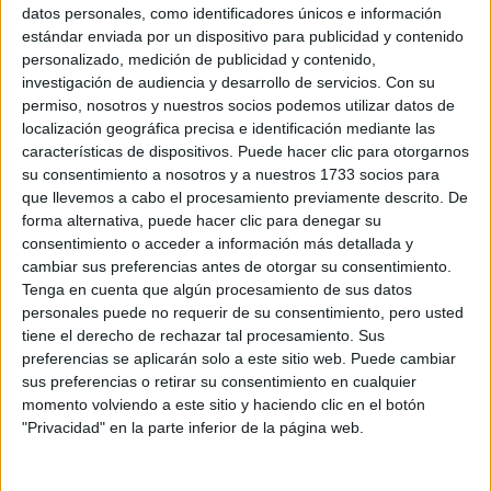
Sobre ti
datos personales, como identificadores únicos e información
estándar enviada por un dispositivo para publicidad y contenido
personalizado, medición de publicidad y contenido,
Soy:
*
investigación de audiencia y desarrollo de servicios.
Con su
Chico
permiso, nosotros y nuestros socios podemos utilizar datos de
Chica
localización geográfica precisa e identificación mediante las
características de dispositivos. Puede hacer clic para otorgarnos
¿En qué año terminas (o terminaste) bachillerato o FP?
*
su consentimiento a nosotros y a nuestros 1733 socios para
que llevemos a cabo el procesamiento previamente descrito. De
forma alternativa, puede hacer clic para denegar su
consentimiento o acceder a información más detallada y
Soy estudiante de:
*
cambiar sus preferencias antes de otorgar su consentimiento.
Tenga en cuenta que algún procesamiento de sus datos
personales puede no requerir de su consentimiento, pero usted
tiene el derecho de rechazar tal procesamiento. Sus
preferencias se aplicarán solo a este sitio web. Puede cambiar
Términos y Condiciones de Uso
sus preferencias o retirar su consentimiento en cualquier
momento volviendo a este sitio y haciendo clic en el botón
Acepto
los
Términos y Condiciones
de uso
*
"Privacidad" en la parte inferior de la página web.