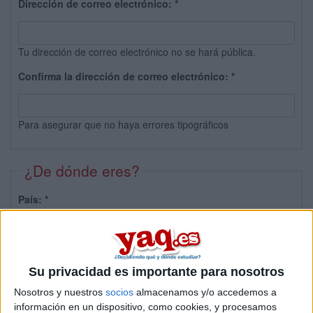
Dirección de correo electrónico:
*
Tu dirección de correo electrónico no se hará pública.
Confirma la dirección de correo electrónico:
*
Para asegurar que no haya errores tipográficos
¿De dónde eres?
País:
*
Provincia:
Su privacidad es importante para nosotros
Nosotros y nuestros
socios
almacenamos y/o accedemos a
información en un dispositivo, como cookies, y procesamos