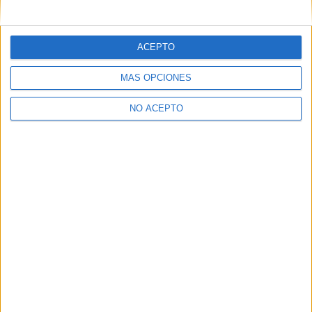
mensajes privados.
Y como regalo de agradecimiento, por registrarte te daremos
gratis una copia de nuestro ebook con 100 consejos para tu
ACEPTO
primer año de universidad
.
MÁS OPCIONES
NO ACEPTO
¿A qué esperas?