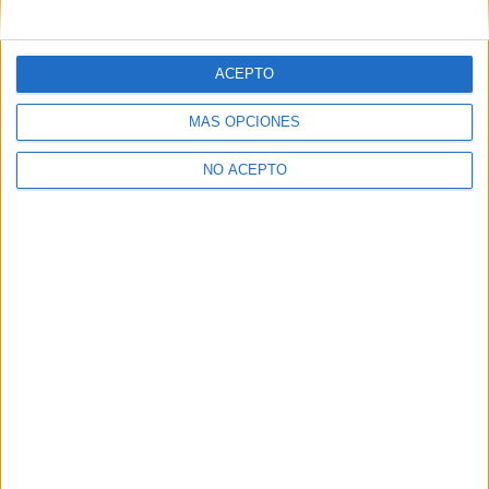
mensajes privados.
Y como regalo de agradecimiento, por registrarte te daremos
gratis una copia de nuestro ebook con 100 consejos para tu
ACEPTO
primer año de universidad
.
MÁS OPCIONES
NO ACEPTO
¿A qué esperas?