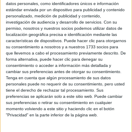
Sobre ti
datos personales, como identificadores únicos e información
estándar enviada por un dispositivo para publicidad y contenido
personalizado, medición de publicidad y contenido,
Soy:
*
investigación de audiencia y desarrollo de servicios.
Con su
Chico
permiso, nosotros y nuestros socios podemos utilizar datos de
Chica
localización geográfica precisa e identificación mediante las
características de dispositivos. Puede hacer clic para otorgarnos
¿En qué año terminas (o terminaste) bachillerato o FP?
*
su consentimiento a nosotros y a nuestros 1733 socios para
que llevemos a cabo el procesamiento previamente descrito. De
forma alternativa, puede hacer clic para denegar su
consentimiento o acceder a información más detallada y
Soy estudiante de:
*
cambiar sus preferencias antes de otorgar su consentimiento.
Tenga en cuenta que algún procesamiento de sus datos
personales puede no requerir de su consentimiento, pero usted
tiene el derecho de rechazar tal procesamiento. Sus
preferencias se aplicarán solo a este sitio web. Puede cambiar
Términos y Condiciones de Uso
sus preferencias o retirar su consentimiento en cualquier
momento volviendo a este sitio y haciendo clic en el botón
Acepto
los
Términos y Condiciones
de uso
*
"Privacidad" en la parte inferior de la página web.