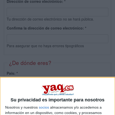
Dirección de correo electrónico:
*
Tu dirección de correo electrónico no se hará pública.
Confirma la dirección de correo electrónico:
*
Para asegurar que no haya errores tipográficos
¿De dónde eres?
País:
*
Provincia:
Su privacidad es importante para nosotros
Nosotros y nuestros
socios
almacenamos y/o accedemos a
información en un dispositivo, como cookies, y procesamos