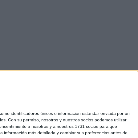
mo identificadores únicos e información estándar enviada por un
ios.
Con su permiso, nosotros y nuestros socios podemos utilizar
 consentimiento a nosotros y a nuestros 1731 socios para que
okies
 a información más detallada y cambiar sus preferencias antes de
el. +34 91 593 2767