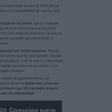
tis y obtendrás acceso al 100% de los
idos y funcionalidades de nuestra web.
:
ticipar en los foros
: Lanza cualquier
gunta a los foros para que nosotros
mos y los miles de miembros de yaq.es
amos ayudarte con información y
sejos
unicar con otros usuarios
: Podrás
car otros usuarios que quieren estudiar
mismo que tú, o en la misma universidad,
ontactar con ellos vía su corcho o vía
sajes privados.
 regalo de agradecimiento, por
rarte te daremos
gratis una copia de
ro ebook con 100 consejos para tu
 año de universidad
.