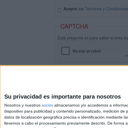
Acepto
los
Términos y Condicione
CAPTCHA
Esta pregunta es para saber si eres h
Su privacidad es importante para nosotros
Nosotros y nuestros
socios
almacenamos y/o accedemos a información
dispositivo para publicidad y contenido personalizado, medición de pu
datos de localización geográfica precisa e identificación mediante l
Avis
llevemos a cabo el procesamiento previamente descrito. De forma al
© 2003-2026
Compá