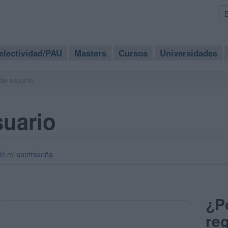
electividad/PAU
Masters
Cursos
Universidades
de usuario
suario
dé mi contraseña
¿P
reg