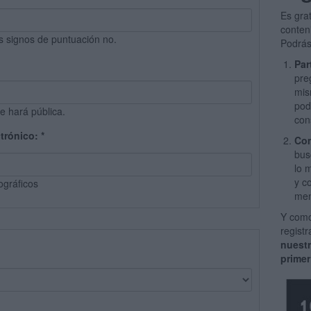
Es gra
conten
s signos de puntuación no.
Podrás
Par
pre
mis
pod
e hará pública.
con
ctrónico:
*
Com
bus
lo 
y c
ográficos
men
Y como
regist
nuest
primer