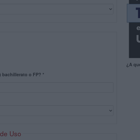
¿A qu
) bachillerato o FP?
*
 de Uso