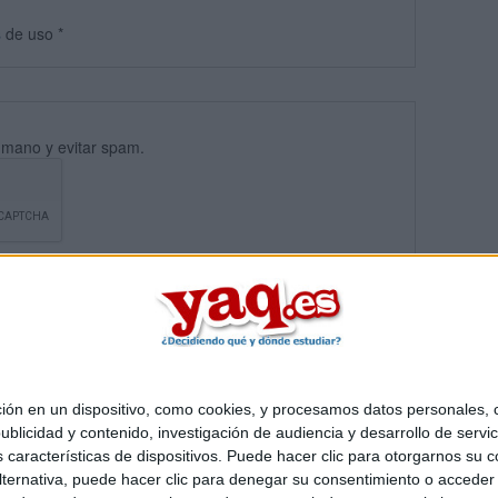
s
de uso
*
umano y evitar spam.
 en un dispositivo, como cookies, y procesamos datos personales, co
blicidad y contenido, investigación de audiencia y desarrollo de servic
Quiénes somos
|
Contactar
|
Anúnciate
as características de dispositivos. Puede hacer clic para otorgarnos su
o legal
|
Politica de privacidad
|
Condiciones generales
|
Política de co
ternativa, puede hacer clic para denegar su consentimiento o acceder
s Mediterráneo S.L.
- Diego de León 47 - 28006 Madrid [ESPAÑA] - T