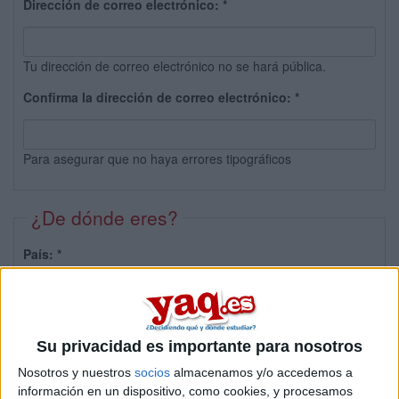
Dirección de correo electrónico:
*
Tu dirección de correo electrónico no se hará pública.
Confirma la dirección de correo electrónico:
*
Para asegurar que no haya errores tipográficos
¿De dónde eres?
País:
*
Provincia:
Su privacidad es importante para nosotros
Nosotros y nuestros
socios
almacenamos y/o accedemos a
información en un dispositivo, como cookies, y procesamos