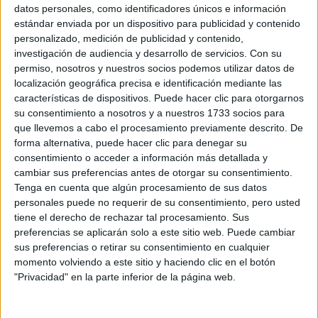
Sobre ti
datos personales, como identificadores únicos e información
estándar enviada por un dispositivo para publicidad y contenido
personalizado, medición de publicidad y contenido,
Soy:
*
investigación de audiencia y desarrollo de servicios.
Con su
Chico
permiso, nosotros y nuestros socios podemos utilizar datos de
Chica
localización geográfica precisa e identificación mediante las
características de dispositivos. Puede hacer clic para otorgarnos
¿En qué año terminas (o terminaste) bachillerato o FP?
*
su consentimiento a nosotros y a nuestros 1733 socios para
que llevemos a cabo el procesamiento previamente descrito. De
forma alternativa, puede hacer clic para denegar su
consentimiento o acceder a información más detallada y
Soy estudiante de:
*
cambiar sus preferencias antes de otorgar su consentimiento.
Tenga en cuenta que algún procesamiento de sus datos
personales puede no requerir de su consentimiento, pero usted
tiene el derecho de rechazar tal procesamiento. Sus
preferencias se aplicarán solo a este sitio web. Puede cambiar
Términos y Condiciones de Uso
sus preferencias o retirar su consentimiento en cualquier
momento volviendo a este sitio y haciendo clic en el botón
Acepto
los
Términos y Condiciones
de uso
*
"Privacidad" en la parte inferior de la página web.