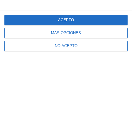
mensajes privados.
Y como regalo de agradecimiento, por registrarte te daremos
gratis una copia de nuestro ebook con 100 consejos para tu
ACEPTO
primer año de universidad
.
MÁS OPCIONES
NO ACEPTO
¿A qué esperas?