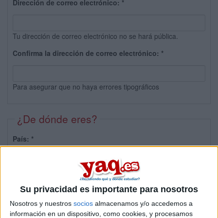
Dirección de correo electrónico:
*
Tu dirección de correo electrónico no se hará pública.
Confirma la dirección de correo electrónico:
*
Para asegurar que no haya errores tipográficos
¿De dónde eres?
País:
*
Provincia:
Su privacidad es importante para nosotros
Nosotros y nuestros
socios
almacenamos y/o accedemos a
información en un dispositivo, como cookies, y procesamos