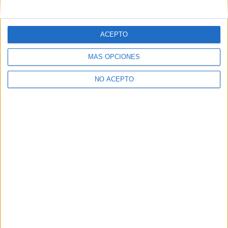
mensajes privados.
Y como regalo de agradecimiento, por registrarte te daremos
gratis una copia de nuestro ebook con 100 consejos para tu
ACEPTO
primer año de universidad
.
MÁS OPCIONES
NO ACEPTO
¿A qué esperas?