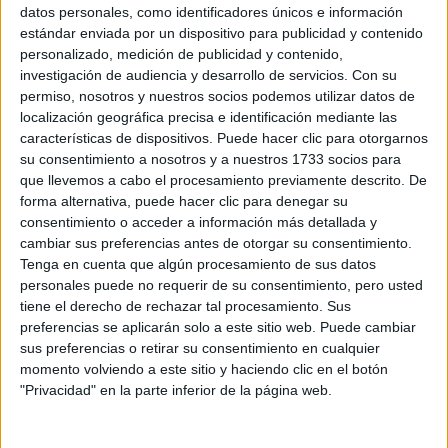
Sobre ti
datos personales, como identificadores únicos e información
estándar enviada por un dispositivo para publicidad y contenido
personalizado, medición de publicidad y contenido,
Soy:
*
investigación de audiencia y desarrollo de servicios.
Con su
Chico
permiso, nosotros y nuestros socios podemos utilizar datos de
Chica
localización geográfica precisa e identificación mediante las
características de dispositivos. Puede hacer clic para otorgarnos
¿En qué año terminas (o terminaste) bachillerato o FP?
*
su consentimiento a nosotros y a nuestros 1733 socios para
que llevemos a cabo el procesamiento previamente descrito. De
forma alternativa, puede hacer clic para denegar su
consentimiento o acceder a información más detallada y
Soy estudiante de:
*
cambiar sus preferencias antes de otorgar su consentimiento.
Tenga en cuenta que algún procesamiento de sus datos
personales puede no requerir de su consentimiento, pero usted
tiene el derecho de rechazar tal procesamiento. Sus
preferencias se aplicarán solo a este sitio web. Puede cambiar
Términos y Condiciones de Uso
sus preferencias o retirar su consentimiento en cualquier
momento volviendo a este sitio y haciendo clic en el botón
Acepto
los
Términos y Condiciones
de uso
*
"Privacidad" en la parte inferior de la página web.