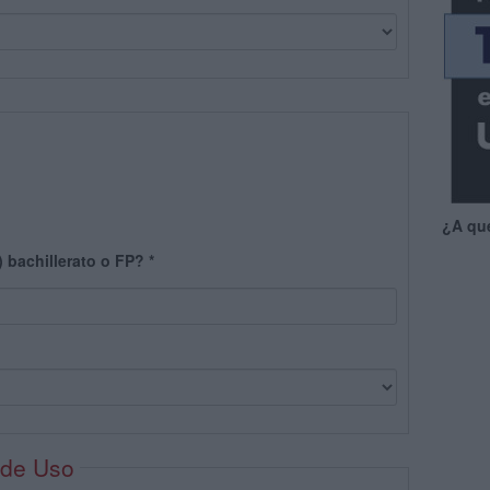
¿A qu
) bachillerato o FP?
*
 de Uso