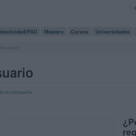
electividad/PAU
Masters
Cursos
Universidades
de usuario
suario
dé mi contraseña
¿P
reg