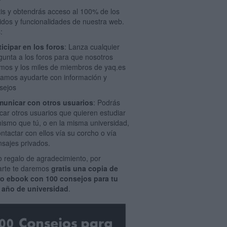
tis y obtendrás acceso al 100% de los
idos y funcionalidades de nuestra web.
:
ticipar en los foros
: Lanza cualquier
gunta a los foros para que nosotros
mos y los miles de miembros de yaq.es
amos ayudarte con información y
sejos
unicar con otros usuarios
: Podrás
car otros usuarios que quieren estudiar
mismo que tú, o en la misma universidad,
ontactar con ellos vía su corcho o vía
sajes privados.
 regalo de agradecimiento, por
rarte te daremos
gratis una copia de
ro ebook con 100 consejos para tu
 año de universidad
.