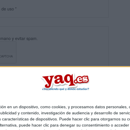
s
de uso
*
umano y evitar spam.
 en un dispositivo, como cookies, y procesamos datos personales, co
blicidad y contenido, investigación de audiencia y desarrollo de servic
Quiénes somos
|
Contactar
|
Anúnciate
as características de dispositivos. Puede hacer clic para otorgarnos su
o legal
|
Politica de privacidad
|
Condiciones generales
|
Política de co
ternativa, puede hacer clic para denegar su consentimiento o acceder
s Mediterráneo S.L.
- Diego de León 47 - 28006 Madrid [ESPAÑA] - T