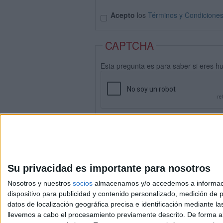
Acepto
los
Términos y Condicione
CAPTCHA
Esta pregunta es para saber si eres h
Su privacidad es importante para nosotros
Nosotros y nuestros
socios
almacenamos y/o accedemos a información
dispositivo para publicidad y contenido personalizado, medición de pu
datos de localización geográfica precisa e identificación mediante l
Avis
llevemos a cabo el procesamiento previamente descrito. De forma al
© 2003-2026
Compá