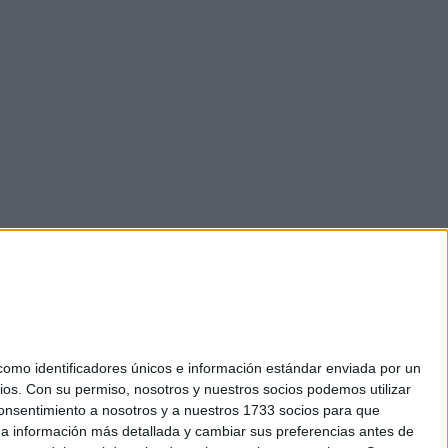
mo identificadores únicos e información estándar enviada por un
ios.
Con su permiso, nosotros y nuestros socios podemos utilizar
 consentimiento a nosotros y a nuestros 1733 socios para que
okies
 a información más detallada y cambiar sus preferencias antes de
el. +34 91 593 2767