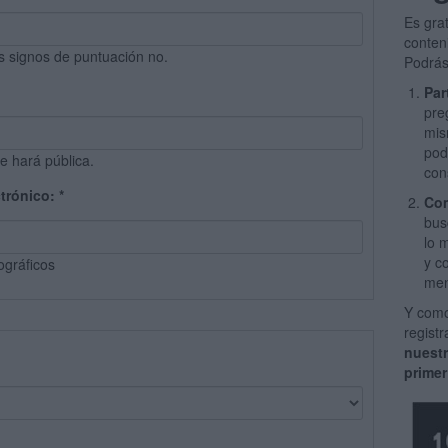
Es gra
conten
s signos de puntuación no.
Podrás
Par
pre
mis
pod
e hará pública.
con
ctrónico:
*
Com
bus
lo 
y c
ográficos
men
Y como
regist
nuest
primer