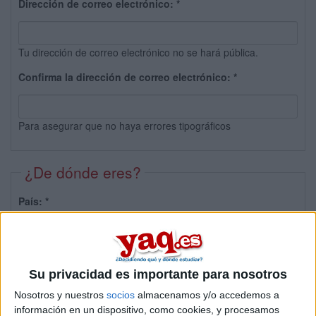
Dirección de correo electrónico:
*
Tu dirección de correo electrónico no se hará pública.
Confirma la dirección de correo electrónico:
*
Para asegurar que no haya errores tipográficos
¿De dónde eres?
País:
*
Provincia:
Su privacidad es importante para nosotros
Nosotros y nuestros
socios
almacenamos y/o accedemos a
información en un dispositivo, como cookies, y procesamos