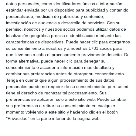
Sobre ti
datos personales, como identificadores únicos e información
estándar enviada por un dispositivo para publicidad y contenido
personalizado, medición de publicidad y contenido,
Soy:
*
investigación de audiencia y desarrollo de servicios.
Con su
Chico
permiso, nosotros y nuestros socios podemos utilizar datos de
Chica
localización geográfica precisa e identificación mediante las
características de dispositivos. Puede hacer clic para otorgarnos
¿En qué año terminas (o terminaste) bachillerato o FP?
*
su consentimiento a nosotros y a nuestros 1731 socios para
que llevemos a cabo el procesamiento previamente descrito. De
forma alternativa, puede hacer clic para denegar su
consentimiento o acceder a información más detallada y
Soy estudiante de:
*
cambiar sus preferencias antes de otorgar su consentimiento.
Tenga en cuenta que algún procesamiento de sus datos
personales puede no requerir de su consentimiento, pero usted
tiene el derecho de rechazar tal procesamiento. Sus
preferencias se aplicarán solo a este sitio web. Puede cambiar
Términos y Condiciones de Uso
sus preferencias o retirar su consentimiento en cualquier
momento volviendo a este sitio y haciendo clic en el botón
Acepto
los
Términos y Condiciones
de uso
*
"Privacidad" en la parte inferior de la página web.