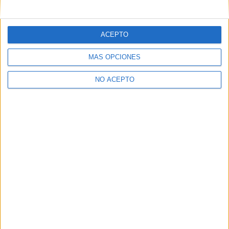
mensajes privados.
Y como regalo de agradecimiento, por registrarte te daremos
gratis una copia de nuestro ebook con 100 consejos para tu
ACEPTO
primer año de universidad
.
MÁS OPCIONES
NO ACEPTO
¿A qué esperas?