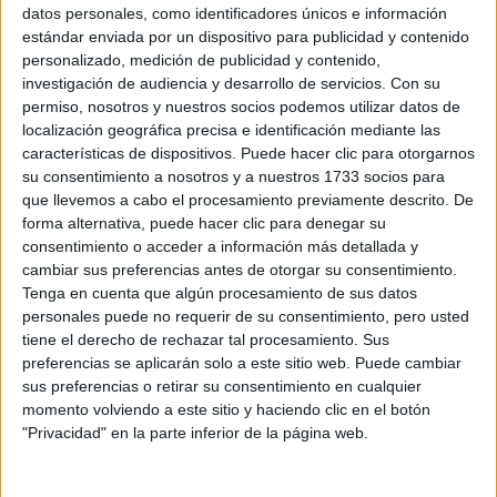
Sobre ti
datos personales, como identificadores únicos e información
estándar enviada por un dispositivo para publicidad y contenido
personalizado, medición de publicidad y contenido,
Soy:
*
investigación de audiencia y desarrollo de servicios.
Con su
Chico
permiso, nosotros y nuestros socios podemos utilizar datos de
Chica
localización geográfica precisa e identificación mediante las
características de dispositivos. Puede hacer clic para otorgarnos
¿En qué año terminas (o terminaste) bachillerato o FP?
*
su consentimiento a nosotros y a nuestros 1733 socios para
que llevemos a cabo el procesamiento previamente descrito. De
forma alternativa, puede hacer clic para denegar su
consentimiento o acceder a información más detallada y
Soy estudiante de:
*
cambiar sus preferencias antes de otorgar su consentimiento.
Tenga en cuenta que algún procesamiento de sus datos
personales puede no requerir de su consentimiento, pero usted
tiene el derecho de rechazar tal procesamiento. Sus
preferencias se aplicarán solo a este sitio web. Puede cambiar
Términos y Condiciones de Uso
sus preferencias o retirar su consentimiento en cualquier
momento volviendo a este sitio y haciendo clic en el botón
Acepto
los
Términos y Condiciones
de uso
*
"Privacidad" en la parte inferior de la página web.