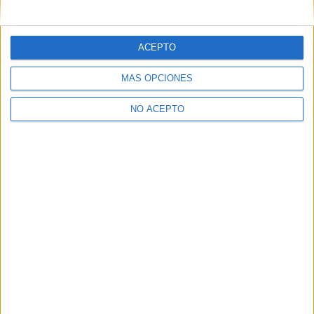
mensajes privados.
Y como regalo de agradecimiento, por registrarte te daremos
gratis una copia de nuestro ebook con 100 consejos para tu
ACEPTO
primer año de universidad
.
MÁS OPCIONES
NO ACEPTO
¿A qué esperas?