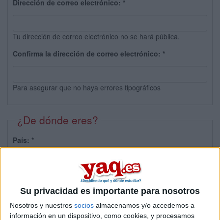
Dirección de correo electrónico:
*
Tu dirección de correo electrónico no se hará pública.
Confirma la dirección de correo electrónico:
*
Para asegurar que no haya errores tipográficos
¿De dónde eres?
País:
*
Provincia:
Su privacidad es importante para nosotros
Nosotros y nuestros
socios
almacenamos y/o accedemos a
información en un dispositivo, como cookies, y procesamos