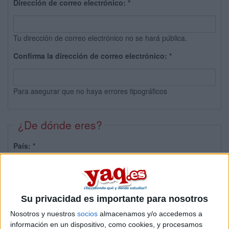
Dirección de correo electrónico:
*
Tu dirección de correo electrónico no se hará pública.
Confirma la dirección de correo electrónico:
*
Para asegurar que no haya errores tipográficos
¿De dónde eres?
País:
*
Provincia:
Su privacidad es importante para nosotros
Nosotros y nuestros
socios
almacenamos y/o accedemos a
información en un dispositivo, como cookies, y procesamos