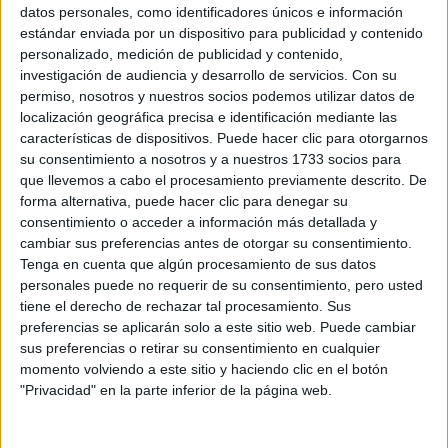
Sobre ti
datos personales, como identificadores únicos e información
estándar enviada por un dispositivo para publicidad y contenido
personalizado, medición de publicidad y contenido,
Soy:
*
investigación de audiencia y desarrollo de servicios.
Con su
Chico
permiso, nosotros y nuestros socios podemos utilizar datos de
Chica
localización geográfica precisa e identificación mediante las
características de dispositivos. Puede hacer clic para otorgarnos
¿En qué año terminas (o terminaste) bachillerato o FP?
*
su consentimiento a nosotros y a nuestros 1733 socios para
que llevemos a cabo el procesamiento previamente descrito. De
forma alternativa, puede hacer clic para denegar su
consentimiento o acceder a información más detallada y
Soy estudiante de:
*
cambiar sus preferencias antes de otorgar su consentimiento.
Tenga en cuenta que algún procesamiento de sus datos
personales puede no requerir de su consentimiento, pero usted
tiene el derecho de rechazar tal procesamiento. Sus
preferencias se aplicarán solo a este sitio web. Puede cambiar
Términos y Condiciones de Uso
sus preferencias o retirar su consentimiento en cualquier
momento volviendo a este sitio y haciendo clic en el botón
Acepto
los
Términos y Condiciones
de uso
*
"Privacidad" en la parte inferior de la página web.