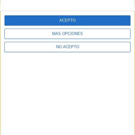
mensajes privados.
Y como regalo de agradecimiento, por registrarte te daremos
gratis una copia de nuestro ebook con 100 consejos para tu
ACEPTO
primer año de universidad
.
MÁS OPCIONES
NO ACEPTO
¿A qué esperas?