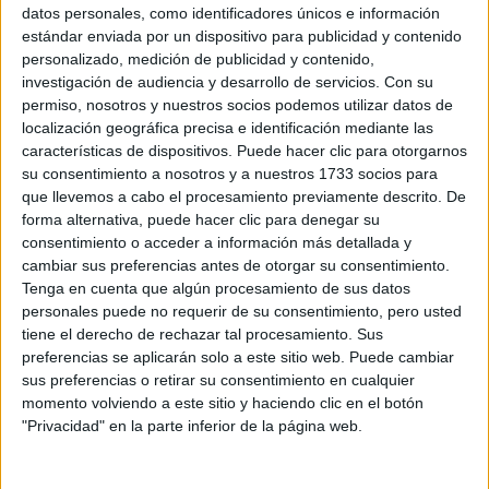
Sobre ti
datos personales, como identificadores únicos e información
estándar enviada por un dispositivo para publicidad y contenido
personalizado, medición de publicidad y contenido,
Soy:
*
investigación de audiencia y desarrollo de servicios.
Con su
Chico
permiso, nosotros y nuestros socios podemos utilizar datos de
Chica
localización geográfica precisa e identificación mediante las
características de dispositivos. Puede hacer clic para otorgarnos
¿En qué año terminas (o terminaste) bachillerato o FP?
*
su consentimiento a nosotros y a nuestros 1733 socios para
que llevemos a cabo el procesamiento previamente descrito. De
forma alternativa, puede hacer clic para denegar su
consentimiento o acceder a información más detallada y
Soy estudiante de:
*
cambiar sus preferencias antes de otorgar su consentimiento.
Tenga en cuenta que algún procesamiento de sus datos
personales puede no requerir de su consentimiento, pero usted
tiene el derecho de rechazar tal procesamiento. Sus
preferencias se aplicarán solo a este sitio web. Puede cambiar
Términos y Condiciones de Uso
sus preferencias o retirar su consentimiento en cualquier
momento volviendo a este sitio y haciendo clic en el botón
Acepto
los
Términos y Condiciones
de uso
*
"Privacidad" en la parte inferior de la página web.