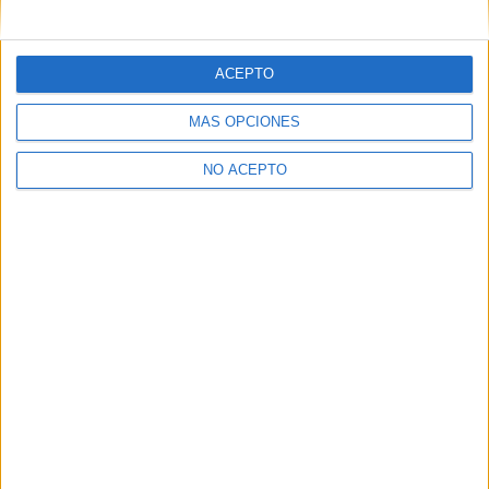
mensajes privados.
Y como regalo de agradecimiento, por registrarte te daremos
gratis una copia de nuestro ebook con 100 consejos para tu
ACEPTO
primer año de universidad
.
MÁS OPCIONES
NO ACEPTO
¿A qué esperas?