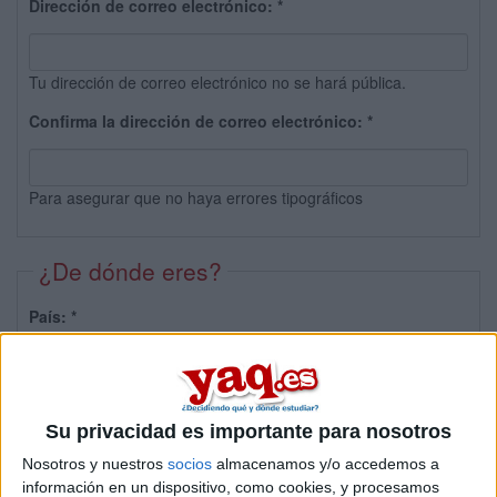
Dirección de correo electrónico:
*
Tu dirección de correo electrónico no se hará pública.
Confirma la dirección de correo electrónico:
*
Para asegurar que no haya errores tipográficos
¿De dónde eres?
País:
*
Provincia:
Su privacidad es importante para nosotros
Nosotros y nuestros
socios
almacenamos y/o accedemos a
información en un dispositivo, como cookies, y procesamos