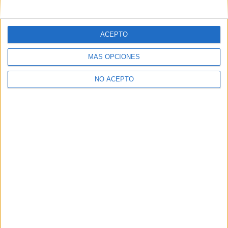
mensajes privados.
Y como regalo de agradecimiento, por registrarte te daremos
gratis una copia de nuestro ebook con 100 consejos para tu
ACEPTO
primer año de universidad
.
MÁS OPCIONES
NO ACEPTO
¿A qué esperas?