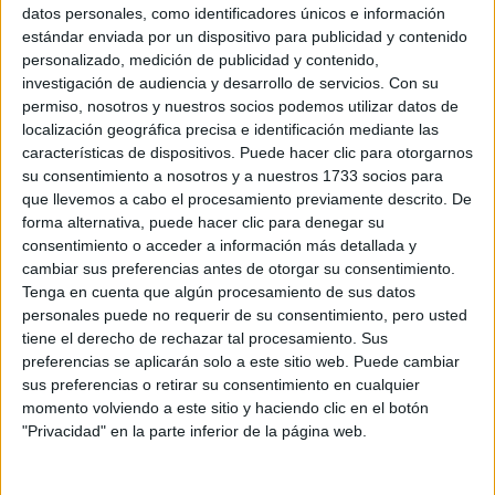
Sobre ti
datos personales, como identificadores únicos e información
estándar enviada por un dispositivo para publicidad y contenido
personalizado, medición de publicidad y contenido,
Soy:
*
investigación de audiencia y desarrollo de servicios.
Con su
Chico
permiso, nosotros y nuestros socios podemos utilizar datos de
Chica
localización geográfica precisa e identificación mediante las
características de dispositivos. Puede hacer clic para otorgarnos
¿En qué año terminas (o terminaste) bachillerato o FP?
*
su consentimiento a nosotros y a nuestros 1733 socios para
que llevemos a cabo el procesamiento previamente descrito. De
forma alternativa, puede hacer clic para denegar su
consentimiento o acceder a información más detallada y
Soy estudiante de:
*
cambiar sus preferencias antes de otorgar su consentimiento.
Tenga en cuenta que algún procesamiento de sus datos
personales puede no requerir de su consentimiento, pero usted
tiene el derecho de rechazar tal procesamiento. Sus
preferencias se aplicarán solo a este sitio web. Puede cambiar
Términos y Condiciones de Uso
sus preferencias o retirar su consentimiento en cualquier
momento volviendo a este sitio y haciendo clic en el botón
Acepto
los
Términos y Condiciones
de uso
*
"Privacidad" en la parte inferior de la página web.