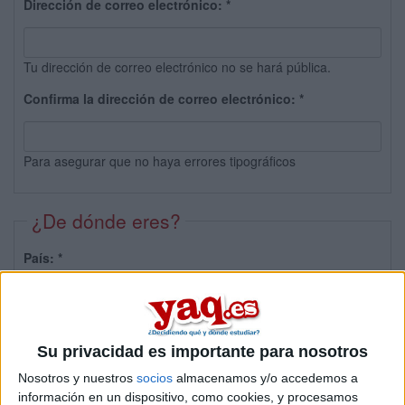
Dirección de correo electrónico:
*
Tu dirección de correo electrónico no se hará pública.
Confirma la dirección de correo electrónico:
*
Para asegurar que no haya errores tipográficos
¿De dónde eres?
País:
*
Provincia:
Su privacidad es importante para nosotros
Nosotros y nuestros
socios
almacenamos y/o accedemos a
información en un dispositivo, como cookies, y procesamos