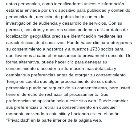
Sobre ti
datos personales, como identificadores únicos e información
estándar enviada por un dispositivo para publicidad y contenido
personalizado, medición de publicidad y contenido,
Soy:
*
investigación de audiencia y desarrollo de servicios.
Con su
Chico
permiso, nosotros y nuestros socios podemos utilizar datos de
Chica
localización geográfica precisa e identificación mediante las
características de dispositivos. Puede hacer clic para otorgarnos
¿En qué año terminas (o terminaste) bachillerato o FP?
*
su consentimiento a nosotros y a nuestros 1733 socios para
que llevemos a cabo el procesamiento previamente descrito. De
forma alternativa, puede hacer clic para denegar su
consentimiento o acceder a información más detallada y
Soy estudiante de:
*
cambiar sus preferencias antes de otorgar su consentimiento.
Tenga en cuenta que algún procesamiento de sus datos
personales puede no requerir de su consentimiento, pero usted
tiene el derecho de rechazar tal procesamiento. Sus
preferencias se aplicarán solo a este sitio web. Puede cambiar
Términos y Condiciones de Uso
sus preferencias o retirar su consentimiento en cualquier
momento volviendo a este sitio y haciendo clic en el botón
Acepto
los
Términos y Condiciones
de uso
*
"Privacidad" en la parte inferior de la página web.