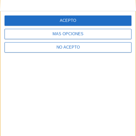
mensajes privados.
Y como regalo de agradecimiento, por registrarte te daremos
gratis una copia de nuestro ebook con 100 consejos para tu
ACEPTO
primer año de universidad
.
MÁS OPCIONES
NO ACEPTO
¿A qué esperas?