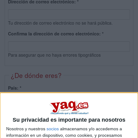
Dirección de correo electrónico:
*
Tu dirección de correo electrónico no se hará pública.
Confirma la dirección de correo electrónico:
*
Para asegurar que no haya errores tipográficos
¿De dónde eres?
País:
*
Provincia:
Su privacidad es importante para nosotros
Nosotros y nuestros
socios
almacenamos y/o accedemos a
información en un dispositivo, como cookies, y procesamos