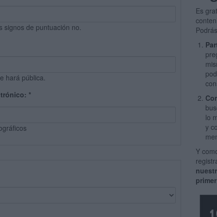
Es gra
conten
s signos de puntuación no.
Podrás
Par
pre
mis
pod
e hará pública.
con
ctrónico:
*
Com
bus
lo 
y c
ográficos
men
Y como
regist
nuest
primer