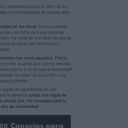
tis y obtendrás acceso al 100% de los
idos y funcionalidades de nuestra web.
:
ticipar en los foros
: Lanza cualquier
gunta a los foros para que nosotros
mos y los miles de miembros de yaq.es
amos ayudarte con información y
sejos
unicar con otros usuarios
: Podrás
car otros usuarios que quieren estudiar
mismo que tú, o en la misma universidad,
ontactar con ellos vía su corcho o vía
sajes privados.
 regalo de agradecimiento, por
rarte te daremos
gratis una copia de
ro ebook con 100 consejos para tu
 año de universidad
.