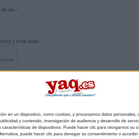
s
de uso
*
umano y evitar spam.
 en un dispositivo, como cookies, y procesamos datos personales, co
blicidad y contenido, investigación de audiencia y desarrollo de servic
Quiénes somos
|
Contactar
|
Anúnciate
as características de dispositivos. Puede hacer clic para otorgarnos su
o legal
|
Politica de privacidad
|
Condiciones generales
|
Política de co
ternativa, puede hacer clic para denegar su consentimiento o acceder
s Mediterráneo S.L.
- Diego de León 47 - 28006 Madrid [ESPAÑA] - T