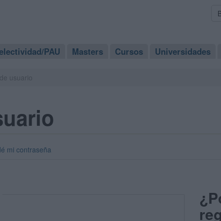
electividad/PAU
Masters
Cursos
Universidades
de usuario
suario
dé mi contraseña
¿P
reg