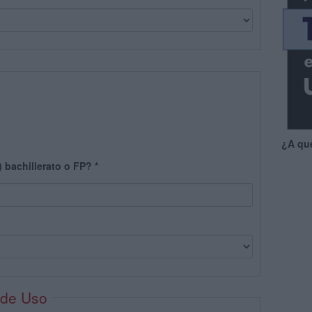
¿A qu
) bachillerato o FP?
*
 de Uso