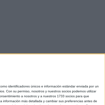
mo identificadores únicos e información estándar enviada por un
ios.
Con su permiso, nosotros y nuestros socios podemos utilizar
 consentimiento a nosotros y a nuestros 1733 socios para que
okies
 a información más detallada y cambiar sus preferencias antes de
el. +34 91 593 2767