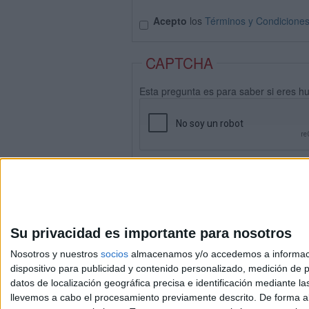
Acepto
los
Términos y Condicione
CAPTCHA
Esta pregunta es para saber si eres h
Su privacidad es importante para nosotros
Nosotros y nuestros
socios
almacenamos y/o accedemos a información
dispositivo para publicidad y contenido personalizado, medición de pu
datos de localización geográfica precisa e identificación mediante l
Avis
llevemos a cabo el procesamiento previamente descrito. De forma al
© 2003-2026
Compá