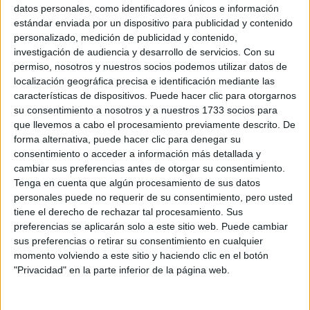
Sobre ti
datos personales, como identificadores únicos e información
estándar enviada por un dispositivo para publicidad y contenido
personalizado, medición de publicidad y contenido,
Soy:
*
investigación de audiencia y desarrollo de servicios.
Con su
Chico
permiso, nosotros y nuestros socios podemos utilizar datos de
Chica
localización geográfica precisa e identificación mediante las
características de dispositivos. Puede hacer clic para otorgarnos
¿En qué año terminas (o terminaste) bachillerato o FP?
*
su consentimiento a nosotros y a nuestros 1733 socios para
que llevemos a cabo el procesamiento previamente descrito. De
forma alternativa, puede hacer clic para denegar su
consentimiento o acceder a información más detallada y
Soy estudiante de:
*
cambiar sus preferencias antes de otorgar su consentimiento.
Tenga en cuenta que algún procesamiento de sus datos
personales puede no requerir de su consentimiento, pero usted
tiene el derecho de rechazar tal procesamiento. Sus
preferencias se aplicarán solo a este sitio web. Puede cambiar
Términos y Condiciones de Uso
sus preferencias o retirar su consentimiento en cualquier
momento volviendo a este sitio y haciendo clic en el botón
Acepto
los
Términos y Condiciones
de uso
*
"Privacidad" en la parte inferior de la página web.