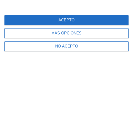
mensajes privados.
Y como regalo de agradecimiento, por registrarte te daremos
gratis una copia de nuestro ebook con 100 consejos para tu
ACEPTO
primer año de universidad
.
MÁS OPCIONES
NO ACEPTO
¿A qué esperas?