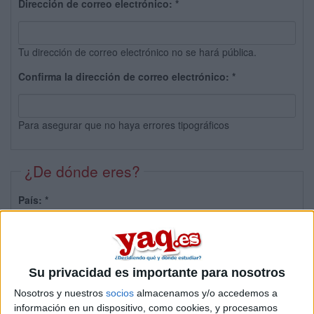
Dirección de correo electrónico:
*
Tu dirección de correo electrónico no se hará pública.
Confirma la dirección de correo electrónico:
*
Para asegurar que no haya errores tipográficos
¿De dónde eres?
País:
*
Provincia:
Su privacidad es importante para nosotros
Nosotros y nuestros
socios
almacenamos y/o accedemos a
información en un dispositivo, como cookies, y procesamos