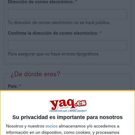
Dirección de correo electrónico:
*
Tu dirección de correo electrónico no se hará pública.
Confirma la dirección de correo electrónico:
*
Para asegurar que no haya errores tipográficos
¿De dónde eres?
País:
*
Provincia:
Su privacidad es importante para nosotros
Nosotros y nuestros
socios
almacenamos y/o accedemos a
información en un dispositivo, como cookies, y procesamos