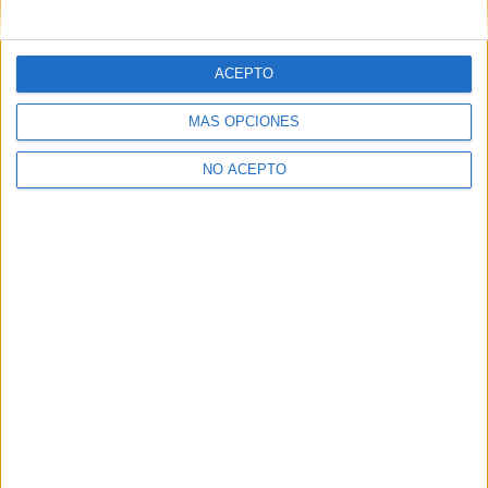
mensajes privados.
Y como regalo de agradecimiento, por registrarte te daremos
gratis una copia de nuestro ebook con 100 consejos para tu
ACEPTO
primer año de universidad
.
MÁS OPCIONES
NO ACEPTO
¿A qué esperas?