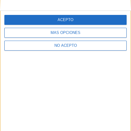
mensajes privados.
Y como regalo de agradecimiento, por registrarte te daremos
gratis una copia de nuestro ebook con 100 consejos para tu
ACEPTO
primer año de universidad
.
MÁS OPCIONES
NO ACEPTO
¿A qué esperas?