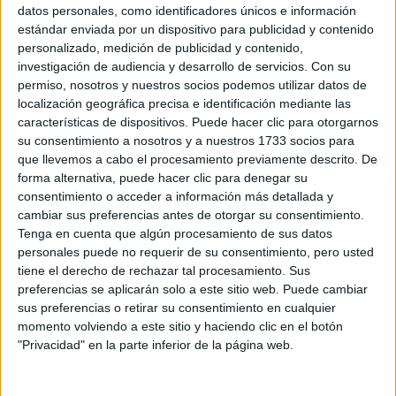
Sobre ti
datos personales, como identificadores únicos e información
estándar enviada por un dispositivo para publicidad y contenido
personalizado, medición de publicidad y contenido,
Soy:
*
investigación de audiencia y desarrollo de servicios.
Con su
Chico
permiso, nosotros y nuestros socios podemos utilizar datos de
Chica
localización geográfica precisa e identificación mediante las
características de dispositivos. Puede hacer clic para otorgarnos
¿En qué año terminas (o terminaste) bachillerato o FP?
*
su consentimiento a nosotros y a nuestros 1733 socios para
que llevemos a cabo el procesamiento previamente descrito. De
forma alternativa, puede hacer clic para denegar su
consentimiento o acceder a información más detallada y
Soy estudiante de:
*
cambiar sus preferencias antes de otorgar su consentimiento.
Tenga en cuenta que algún procesamiento de sus datos
personales puede no requerir de su consentimiento, pero usted
tiene el derecho de rechazar tal procesamiento. Sus
preferencias se aplicarán solo a este sitio web. Puede cambiar
Términos y Condiciones de Uso
sus preferencias o retirar su consentimiento en cualquier
momento volviendo a este sitio y haciendo clic en el botón
Acepto
los
Términos y Condiciones
de uso
*
"Privacidad" en la parte inferior de la página web.