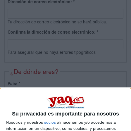
Dirección de correo electrónico:
*
Tu dirección de correo electrónico no se hará pública.
Confirma la dirección de correo electrónico:
*
Para asegurar que no haya errores tipográficos
¿De dónde eres?
País:
*
Provincia:
Su privacidad es importante para nosotros
Nosotros y nuestros
socios
almacenamos y/o accedemos a
información en un dispositivo, como cookies, y procesamos