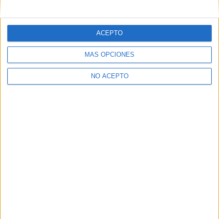
mensajes privados.
Y como regalo de agradecimiento, por registrarte te daremos
gratis una copia de nuestro ebook con 100 consejos para tu
ACEPTO
primer año de universidad
.
MÁS OPCIONES
NO ACEPTO
¿A qué esperas?