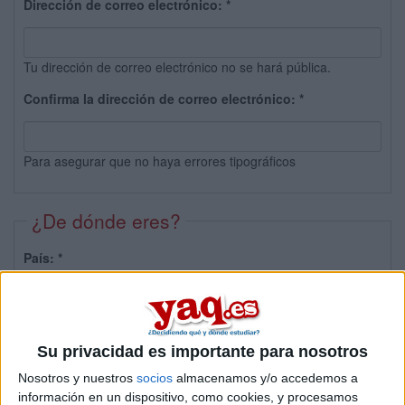
Dirección de correo electrónico:
*
Tu dirección de correo electrónico no se hará pública.
Confirma la dirección de correo electrónico:
*
Para asegurar que no haya errores tipográficos
¿De dónde eres?
País:
*
Provincia:
Su privacidad es importante para nosotros
Nosotros y nuestros
socios
almacenamos y/o accedemos a
información en un dispositivo, como cookies, y procesamos