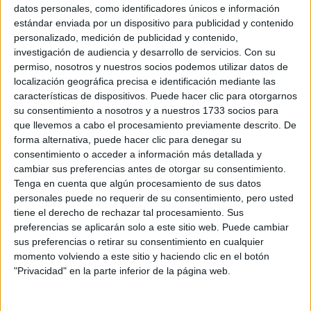
Sobre ti
datos personales, como identificadores únicos e información
estándar enviada por un dispositivo para publicidad y contenido
personalizado, medición de publicidad y contenido,
Soy:
*
investigación de audiencia y desarrollo de servicios.
Con su
Chico
permiso, nosotros y nuestros socios podemos utilizar datos de
Chica
localización geográfica precisa e identificación mediante las
características de dispositivos. Puede hacer clic para otorgarnos
¿En qué año terminas (o terminaste) bachillerato o FP?
*
su consentimiento a nosotros y a nuestros 1733 socios para
que llevemos a cabo el procesamiento previamente descrito. De
forma alternativa, puede hacer clic para denegar su
consentimiento o acceder a información más detallada y
Soy estudiante de:
*
cambiar sus preferencias antes de otorgar su consentimiento.
Tenga en cuenta que algún procesamiento de sus datos
personales puede no requerir de su consentimiento, pero usted
tiene el derecho de rechazar tal procesamiento. Sus
preferencias se aplicarán solo a este sitio web. Puede cambiar
Términos y Condiciones de Uso
sus preferencias o retirar su consentimiento en cualquier
momento volviendo a este sitio y haciendo clic en el botón
Acepto
los
Términos y Condiciones
de uso
*
"Privacidad" en la parte inferior de la página web.