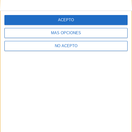
mensajes privados.
Y como regalo de agradecimiento, por registrarte te daremos
gratis una copia de nuestro ebook con 100 consejos para tu
ACEPTO
primer año de universidad
.
MÁS OPCIONES
NO ACEPTO
¿A qué esperas?