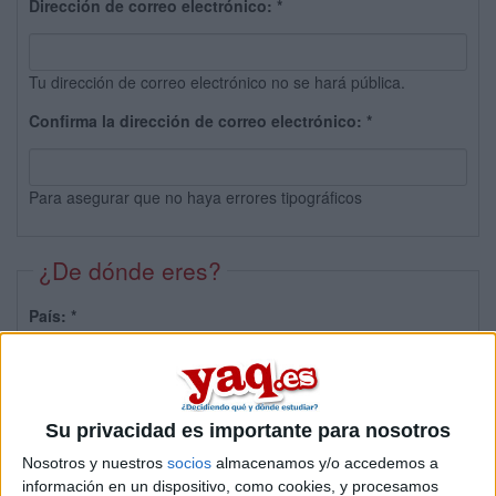
Dirección de correo electrónico:
*
Tu dirección de correo electrónico no se hará pública.
Confirma la dirección de correo electrónico:
*
Para asegurar que no haya errores tipográficos
¿De dónde eres?
País:
*
Provincia:
Su privacidad es importante para nosotros
Nosotros y nuestros
socios
almacenamos y/o accedemos a
información en un dispositivo, como cookies, y procesamos