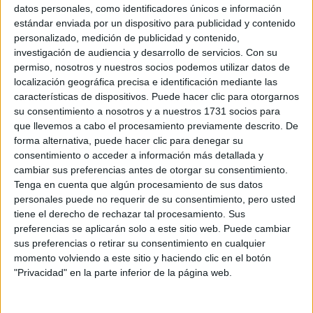
Sobre ti
datos personales, como identificadores únicos e información
estándar enviada por un dispositivo para publicidad y contenido
personalizado, medición de publicidad y contenido,
Soy:
*
investigación de audiencia y desarrollo de servicios.
Con su
Chico
permiso, nosotros y nuestros socios podemos utilizar datos de
Chica
localización geográfica precisa e identificación mediante las
características de dispositivos. Puede hacer clic para otorgarnos
¿En qué año terminas (o terminaste) bachillerato o FP?
*
su consentimiento a nosotros y a nuestros 1731 socios para
que llevemos a cabo el procesamiento previamente descrito. De
forma alternativa, puede hacer clic para denegar su
consentimiento o acceder a información más detallada y
Soy estudiante de:
*
cambiar sus preferencias antes de otorgar su consentimiento.
Tenga en cuenta que algún procesamiento de sus datos
personales puede no requerir de su consentimiento, pero usted
tiene el derecho de rechazar tal procesamiento. Sus
preferencias se aplicarán solo a este sitio web. Puede cambiar
Términos y Condiciones de Uso
sus preferencias o retirar su consentimiento en cualquier
momento volviendo a este sitio y haciendo clic en el botón
Acepto
los
Términos y Condiciones
de uso
*
"Privacidad" en la parte inferior de la página web.