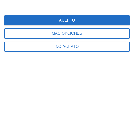
mensajes privados.
Y como regalo de agradecimiento, por registrarte te daremos
gratis una copia de nuestro ebook con 100 consejos para tu
ACEPTO
primer año de universidad
.
MÁS OPCIONES
NO ACEPTO
¿A qué esperas?