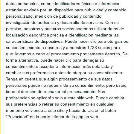
Sobre ti
datos personales, como identificadores únicos e información
estándar enviada por un dispositivo para publicidad y contenido
personalizado, medición de publicidad y contenido,
Soy:
*
investigación de audiencia y desarrollo de servicios.
Con su
Chico
permiso, nosotros y nuestros socios podemos utilizar datos de
Chica
localización geográfica precisa e identificación mediante las
características de dispositivos. Puede hacer clic para otorgarnos
¿En qué año terminas (o terminaste) bachillerato o FP?
*
su consentimiento a nosotros y a nuestros 1733 socios para
que llevemos a cabo el procesamiento previamente descrito. De
forma alternativa, puede hacer clic para denegar su
consentimiento o acceder a información más detallada y
Soy estudiante de:
*
cambiar sus preferencias antes de otorgar su consentimiento.
Tenga en cuenta que algún procesamiento de sus datos
personales puede no requerir de su consentimiento, pero usted
tiene el derecho de rechazar tal procesamiento. Sus
preferencias se aplicarán solo a este sitio web. Puede cambiar
Términos y Condiciones de Uso
sus preferencias o retirar su consentimiento en cualquier
momento volviendo a este sitio y haciendo clic en el botón
Acepto
los
Términos y Condiciones
de uso
*
"Privacidad" en la parte inferior de la página web.