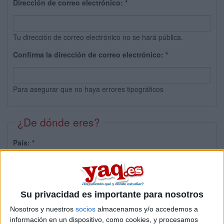
Dirección de correo electrónico:
*
Tu dirección de correo electrónico no se hará pública.
Confirma la dirección de correo electrónico:
*
Para asegurar que no haya errores tipográficos
¿De dónde eres?
País:
*
Provincia:
Su privacidad es importante para nosotros
Nosotros y nuestros
socios
almacenamos y/o accedemos a
información en un dispositivo, como cookies, y procesamos