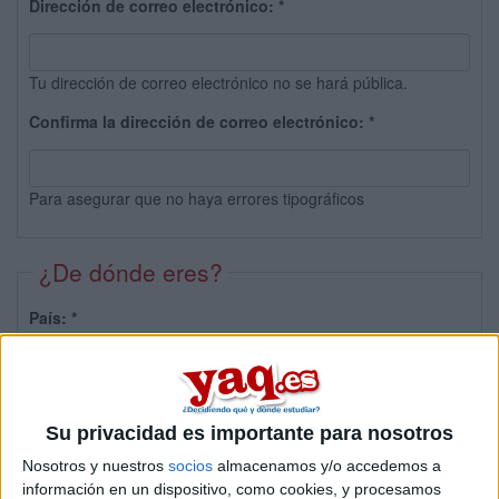
Dirección de correo electrónico:
*
Tu dirección de correo electrónico no se hará pública.
Confirma la dirección de correo electrónico:
*
Para asegurar que no haya errores tipográficos
¿De dónde eres?
País:
*
Provincia:
Su privacidad es importante para nosotros
Nosotros y nuestros
socios
almacenamos y/o accedemos a
información en un dispositivo, como cookies, y procesamos