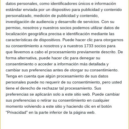
Sobre ti
datos personales, como identificadores únicos e información
estándar enviada por un dispositivo para publicidad y contenido
personalizado, medición de publicidad y contenido,
Soy:
*
investigación de audiencia y desarrollo de servicios.
Con su
Chico
permiso, nosotros y nuestros socios podemos utilizar datos de
Chica
localización geográfica precisa e identificación mediante las
características de dispositivos. Puede hacer clic para otorgarnos
¿En qué año terminas (o terminaste) bachillerato o FP?
*
su consentimiento a nosotros y a nuestros 1733 socios para
que llevemos a cabo el procesamiento previamente descrito. De
forma alternativa, puede hacer clic para denegar su
consentimiento o acceder a información más detallada y
Soy estudiante de:
*
cambiar sus preferencias antes de otorgar su consentimiento.
Tenga en cuenta que algún procesamiento de sus datos
personales puede no requerir de su consentimiento, pero usted
tiene el derecho de rechazar tal procesamiento. Sus
preferencias se aplicarán solo a este sitio web. Puede cambiar
Términos y Condiciones de Uso
sus preferencias o retirar su consentimiento en cualquier
momento volviendo a este sitio y haciendo clic en el botón
Acepto
los
Términos y Condiciones
de uso
*
"Privacidad" en la parte inferior de la página web.