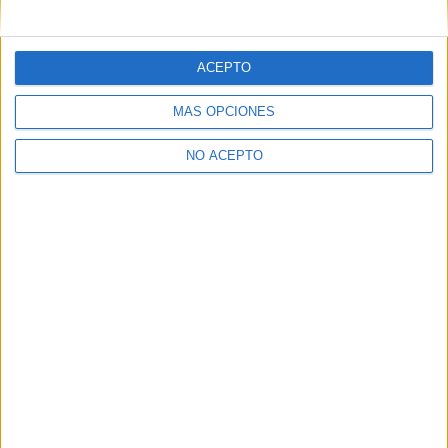
mensajes privados.
Y como regalo de agradecimiento, por registrarte te daremos
gratis una copia de nuestro ebook con 100 consejos para tu
ACEPTO
primer año de universidad
.
MÁS OPCIONES
NO ACEPTO
¿A qué esperas?