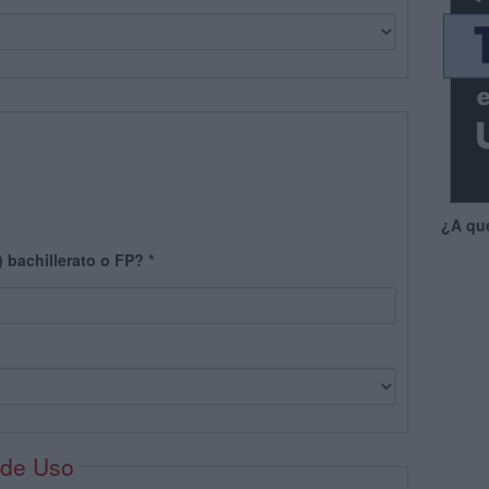
¿A qu
) bachillerato o FP?
*
 de Uso