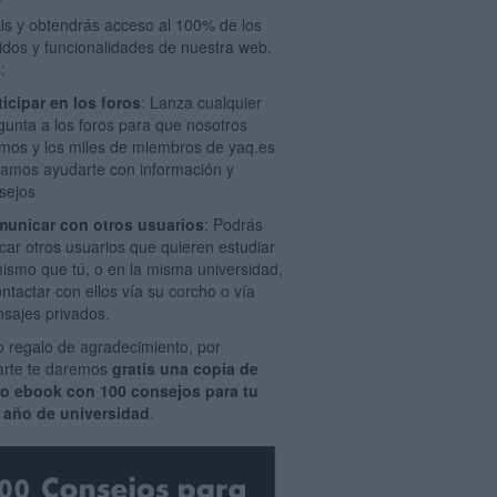
tis y obtendrás acceso al 100% de los
idos y funcionalidades de nuestra web.
:
ticipar en los foros
: Lanza cualquier
gunta a los foros para que nosotros
mos y los miles de miembros de yaq.es
amos ayudarte con información y
sejos
unicar con otros usuarios
: Podrás
car otros usuarios que quieren estudiar
mismo que tú, o en la misma universidad,
ontactar con ellos vía su corcho o vía
sajes privados.
 regalo de agradecimiento, por
rarte te daremos
gratis una copia de
ro ebook con 100 consejos para tu
 año de universidad
.