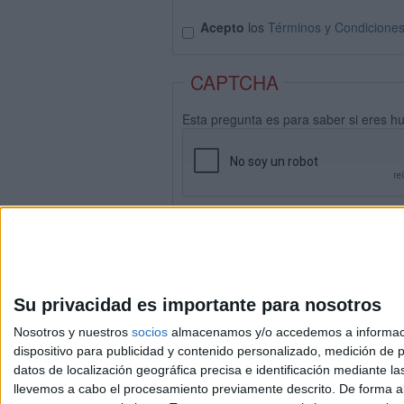
Acepto
los
Términos y Condicione
CAPTCHA
Esta pregunta es para saber si eres h
Su privacidad es importante para nosotros
Nosotros y nuestros
socios
almacenamos y/o accedemos a información
dispositivo para publicidad y contenido personalizado, medición de pu
datos de localización geográfica precisa e identificación mediante l
Avis
llevemos a cabo el procesamiento previamente descrito. De forma al
© 2003-2026
Compá