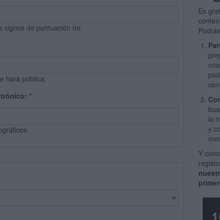
Es gra
conten
s signos de puntuación no.
Podrás
Par
pre
mis
pod
e hará pública.
con
ctrónico:
*
Com
bus
lo 
y c
ográficos
men
Y como
regist
nuest
primer