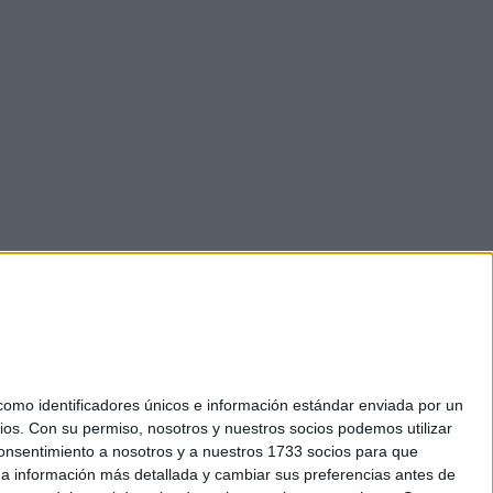
mo identificadores únicos e información estándar enviada por un
ios.
Con su permiso, nosotros y nuestros socios podemos utilizar
 consentimiento a nosotros y a nuestros 1733 socios para que
okies
 a información más detallada y cambiar sus preferencias antes de
el. +34 91 593 2767