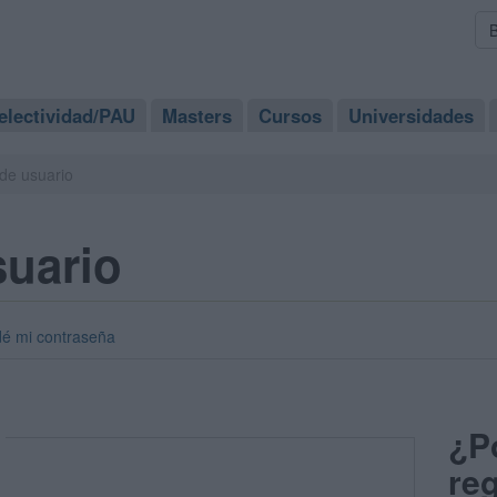
electividad/PAU
Masters
Cursos
Universidades
de usuario
suario
dé mi contraseña
¿P
reg