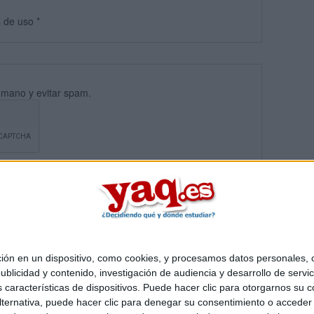
s
de uso
*
umano y evitar spam.
 en un dispositivo, como cookies, y procesamos datos personales, co
blicidad y contenido, investigación de audiencia y desarrollo de servic
Quiénes somos
|
Contactar
|
Anúnciate
as características de dispositivos. Puede hacer clic para otorgarnos su
o legal
|
Politica de privacidad
|
Condiciones generales
|
Política de co
ternativa, puede hacer clic para denegar su consentimiento o acceder
s Mediterráneo S.L.
- Diego de León 47 - 28006 Madrid [ESPAÑA] - T