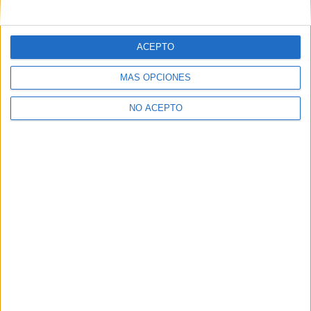
mensajes privados.
Y como regalo de agradecimiento, por registrarte te daremos
gratis una copia de nuestro ebook con 100 consejos para tu
ACEPTO
primer año de universidad
.
MÁS OPCIONES
NO ACEPTO
¿A qué esperas?