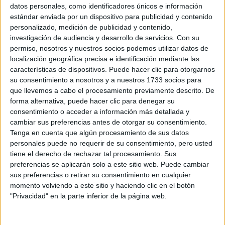
Sobre ti
datos personales, como identificadores únicos e información
estándar enviada por un dispositivo para publicidad y contenido
personalizado, medición de publicidad y contenido,
Soy:
*
investigación de audiencia y desarrollo de servicios.
Con su
Chico
permiso, nosotros y nuestros socios podemos utilizar datos de
Chica
localización geográfica precisa e identificación mediante las
características de dispositivos. Puede hacer clic para otorgarnos
¿En qué año terminas (o terminaste) bachillerato o FP?
*
su consentimiento a nosotros y a nuestros 1733 socios para
que llevemos a cabo el procesamiento previamente descrito. De
forma alternativa, puede hacer clic para denegar su
consentimiento o acceder a información más detallada y
Soy estudiante de:
*
cambiar sus preferencias antes de otorgar su consentimiento.
Tenga en cuenta que algún procesamiento de sus datos
personales puede no requerir de su consentimiento, pero usted
tiene el derecho de rechazar tal procesamiento. Sus
preferencias se aplicarán solo a este sitio web. Puede cambiar
Términos y Condiciones de Uso
sus preferencias o retirar su consentimiento en cualquier
momento volviendo a este sitio y haciendo clic en el botón
Acepto
los
Términos y Condiciones
de uso
*
"Privacidad" en la parte inferior de la página web.