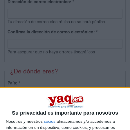
Dirección de correo electrónico:
*
Tu dirección de correo electrónico no se hará pública.
Confirma la dirección de correo electrónico:
*
Para asegurar que no haya errores tipográficos
¿De dónde eres?
País:
*
Provincia:
Su privacidad es importante para nosotros
Nosotros y nuestros
socios
almacenamos y/o accedemos a
información en un dispositivo, como cookies, y procesamos