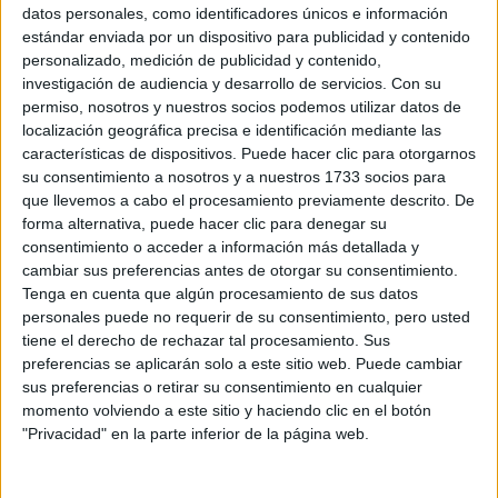
Sobre ti
datos personales, como identificadores únicos e información
estándar enviada por un dispositivo para publicidad y contenido
personalizado, medición de publicidad y contenido,
Soy:
*
investigación de audiencia y desarrollo de servicios.
Con su
Chico
permiso, nosotros y nuestros socios podemos utilizar datos de
Chica
localización geográfica precisa e identificación mediante las
características de dispositivos. Puede hacer clic para otorgarnos
¿En qué año terminas (o terminaste) bachillerato o FP?
*
su consentimiento a nosotros y a nuestros 1733 socios para
que llevemos a cabo el procesamiento previamente descrito. De
forma alternativa, puede hacer clic para denegar su
consentimiento o acceder a información más detallada y
Soy estudiante de:
*
cambiar sus preferencias antes de otorgar su consentimiento.
Tenga en cuenta que algún procesamiento de sus datos
personales puede no requerir de su consentimiento, pero usted
tiene el derecho de rechazar tal procesamiento. Sus
preferencias se aplicarán solo a este sitio web. Puede cambiar
Términos y Condiciones de Uso
sus preferencias o retirar su consentimiento en cualquier
momento volviendo a este sitio y haciendo clic en el botón
Acepto
los
Términos y Condiciones
de uso
*
"Privacidad" en la parte inferior de la página web.