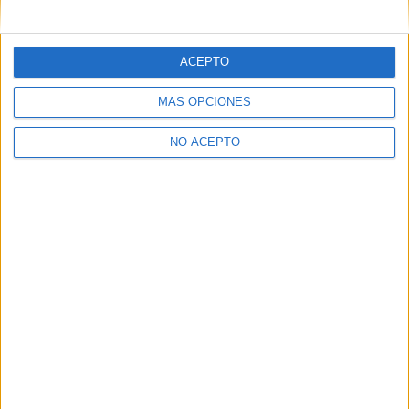
mensajes privados.
Y como regalo de agradecimiento, por registrarte te daremos
gratis una copia de nuestro ebook con 100 consejos para tu
ACEPTO
primer año de universidad
.
MÁS OPCIONES
NO ACEPTO
¿A qué esperas?