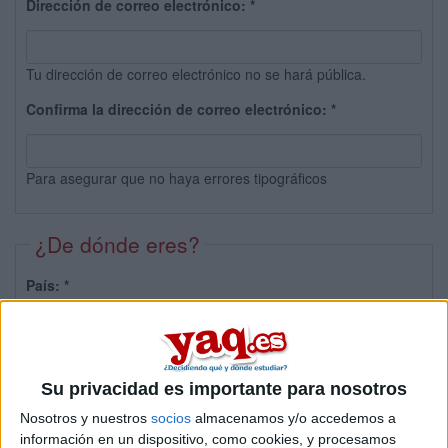
Dirección de correo electrónico:
*
Tu dirección de correo electrónico no se hará pública.
Confirma la dirección de correo electrónico:
*
Para asegurar que no haya errores tipográficos
¿De dónde eres?
País:
*
Provincia:
Su privacidad es importante para nosotros
Nosotros y nuestros
socios
almacenamos y/o accedemos a
información en un dispositivo, como cookies, y procesamos