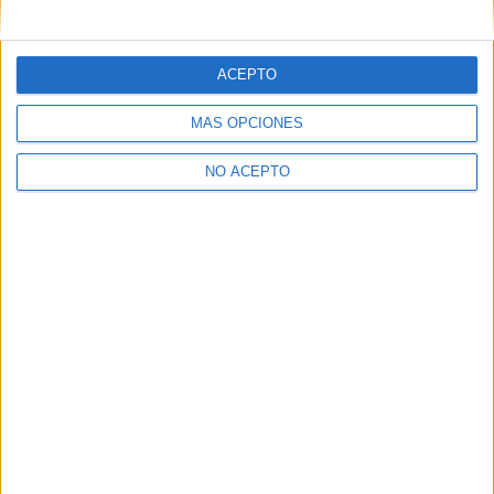
mensajes privados.
Y como regalo de agradecimiento, por registrarte te daremos
gratis una copia de nuestro ebook con 100 consejos para tu
ACEPTO
primer año de universidad
.
MÁS OPCIONES
NO ACEPTO
¿A qué esperas?