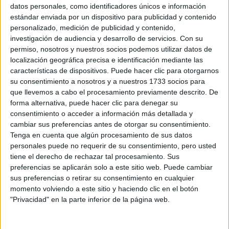
Sobre ti
datos personales, como identificadores únicos e información
estándar enviada por un dispositivo para publicidad y contenido
personalizado, medición de publicidad y contenido,
Soy:
*
investigación de audiencia y desarrollo de servicios.
Con su
Chico
permiso, nosotros y nuestros socios podemos utilizar datos de
Chica
localización geográfica precisa e identificación mediante las
características de dispositivos. Puede hacer clic para otorgarnos
¿En qué año terminas (o terminaste) bachillerato o FP?
*
su consentimiento a nosotros y a nuestros 1733 socios para
que llevemos a cabo el procesamiento previamente descrito. De
forma alternativa, puede hacer clic para denegar su
consentimiento o acceder a información más detallada y
Soy estudiante de:
*
cambiar sus preferencias antes de otorgar su consentimiento.
Tenga en cuenta que algún procesamiento de sus datos
personales puede no requerir de su consentimiento, pero usted
tiene el derecho de rechazar tal procesamiento. Sus
preferencias se aplicarán solo a este sitio web. Puede cambiar
Términos y Condiciones de Uso
sus preferencias o retirar su consentimiento en cualquier
momento volviendo a este sitio y haciendo clic en el botón
Acepto
los
Términos y Condiciones
de uso
*
"Privacidad" en la parte inferior de la página web.