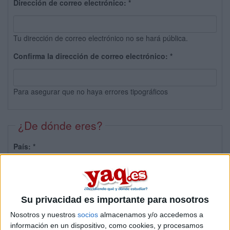
Dirección de correo electrónico:
*
Tu dirección de correo electrónico no se hará pública.
Confirma la dirección de correo electrónico:
*
Para asegurar que no haya errores tipográficos
¿De dónde eres?
País:
*
Provincia:
Su privacidad es importante para nosotros
Nosotros y nuestros
socios
almacenamos y/o accedemos a
información en un dispositivo, como cookies, y procesamos