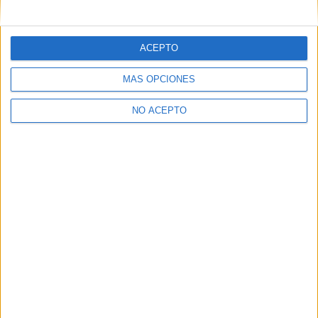
mensajes privados.
Y como regalo de agradecimiento, por registrarte te daremos
gratis una copia de nuestro ebook con 100 consejos para tu
ACEPTO
primer año de universidad
.
MÁS OPCIONES
NO ACEPTO
¿A qué esperas?