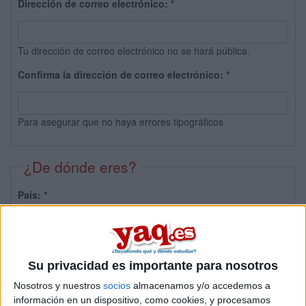
Dirección de correo electrónico:
*
Tu dirección de correo electrónico no se hará pública.
Confirma la dirección de correo electrónico:
*
Para asegurar que no haya errores tipográficos
¿De dónde eres?
País:
*
Provincia:
Su privacidad es importante para nosotros
Nosotros y nuestros
socios
almacenamos y/o accedemos a
información en un dispositivo, como cookies, y procesamos