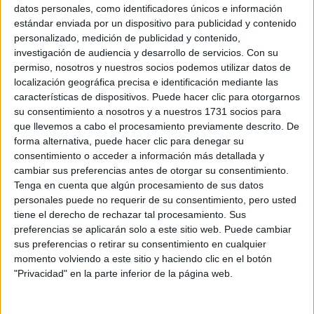
Sobre ti
datos personales, como identificadores únicos e información
estándar enviada por un dispositivo para publicidad y contenido
personalizado, medición de publicidad y contenido,
Soy:
*
investigación de audiencia y desarrollo de servicios.
Con su
Chico
permiso, nosotros y nuestros socios podemos utilizar datos de
Chica
localización geográfica precisa e identificación mediante las
características de dispositivos. Puede hacer clic para otorgarnos
¿En qué año terminas (o terminaste) bachillerato o FP?
*
su consentimiento a nosotros y a nuestros 1731 socios para
que llevemos a cabo el procesamiento previamente descrito. De
forma alternativa, puede hacer clic para denegar su
consentimiento o acceder a información más detallada y
Soy estudiante de:
*
cambiar sus preferencias antes de otorgar su consentimiento.
Tenga en cuenta que algún procesamiento de sus datos
personales puede no requerir de su consentimiento, pero usted
tiene el derecho de rechazar tal procesamiento. Sus
preferencias se aplicarán solo a este sitio web. Puede cambiar
Términos y Condiciones de Uso
sus preferencias o retirar su consentimiento en cualquier
momento volviendo a este sitio y haciendo clic en el botón
Acepto
los
Términos y Condiciones
de uso
*
"Privacidad" en la parte inferior de la página web.