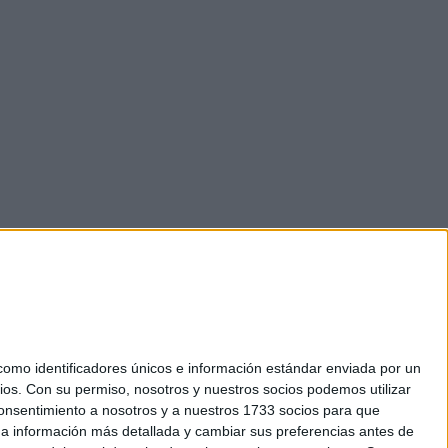
mo identificadores únicos e información estándar enviada por un
ios.
Con su permiso, nosotros y nuestros socios podemos utilizar
 consentimiento a nosotros y a nuestros 1733 socios para que
okies
 a información más detallada y cambiar sus preferencias antes de
el. +34 91 593 2767