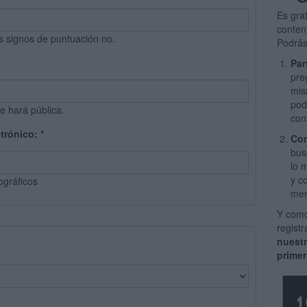
Es gra
conten
s signos de puntuación no.
Podrás
Par
pre
mis
pod
e hará pública.
con
ctrónico:
*
Com
bus
lo 
y c
ográficos
men
Y como
regist
nuest
primer