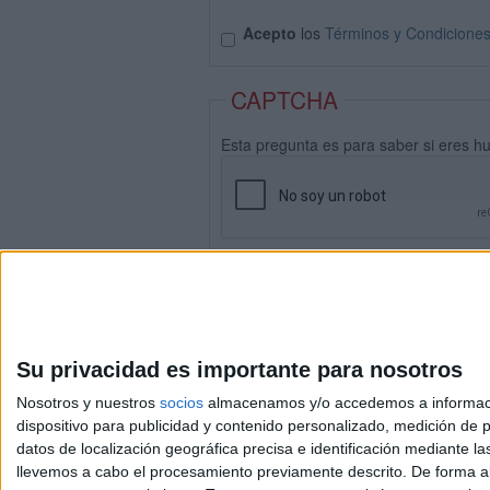
Acepto
los
Términos y Condicione
CAPTCHA
Esta pregunta es para saber si eres h
Su privacidad es importante para nosotros
Nosotros y nuestros
socios
almacenamos y/o accedemos a información
dispositivo para publicidad y contenido personalizado, medición de pu
datos de localización geográfica precisa e identificación mediante l
Avis
llevemos a cabo el procesamiento previamente descrito. De forma al
© 2003-2026
Compá