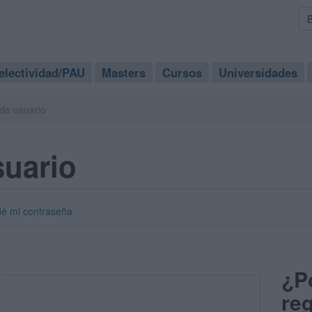
electividad/PAU
Masters
Cursos
Universidades
de usuario
suario
dé mi contraseña
¿P
reg