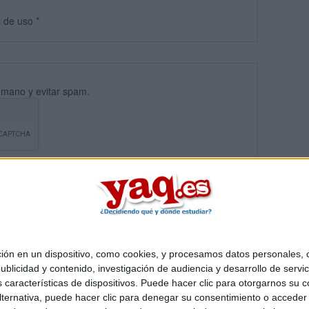
s
de uso
*
umano y evitar spam.
 en un dispositivo, como cookies, y procesamos datos personales, co
blicidad y contenido, investigación de audiencia y desarrollo de servic
Quiénes somos
|
Contactar
|
Anúnciate
as características de dispositivos. Puede hacer clic para otorgarnos su
o legal
|
Politica de privacidad
|
Condiciones generales
|
Política de co
ternativa, puede hacer clic para denegar su consentimiento o acceder
s Mediterráneo S.L.
- Diego de León 47 - 28006 Madrid [ESPAÑA] - T