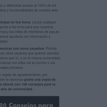
tis y obtendrás acceso al 100% de los
idos y funcionalidades de nuestra web.
:
ticipar en los foros
: Lanza cualquier
gunta a los foros para que nosotros
mos y los miles de miembros de yaq.es
amos ayudarte con información y
sejos
unicar con otros usuarios
: Podrás
car otros usuarios que quieren estudiar
mismo que tú, o en la misma universidad,
ontactar con ellos vía su corcho o vía
sajes privados.
 regalo de agradecimiento, por
rarte te daremos
gratis una copia de
ro ebook con 100 consejos para tu
 año de universidad
.