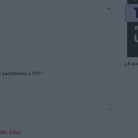
¿A qu
) bachillerato o FP?
*
 de Uso