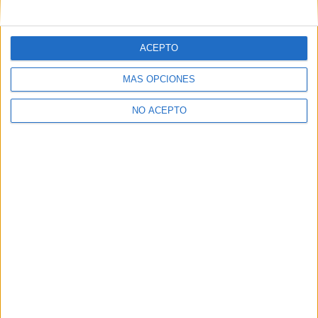
mensajes privados.
Y como regalo de agradecimiento, por registrarte te daremos
gratis una copia de nuestro ebook con 100 consejos para tu
ACEPTO
primer año de universidad
.
MÁS OPCIONES
NO ACEPTO
¿A qué esperas?