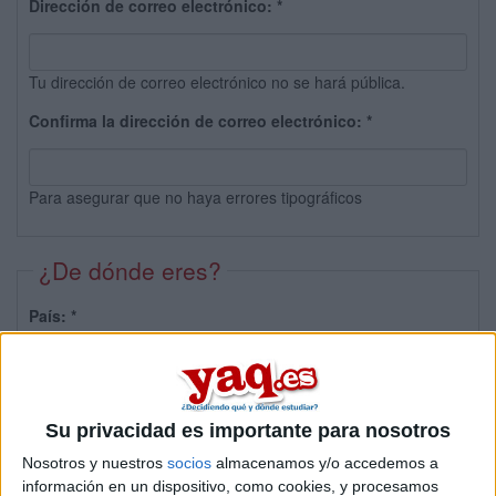
Dirección de correo electrónico:
*
Tu dirección de correo electrónico no se hará pública.
Confirma la dirección de correo electrónico:
*
Para asegurar que no haya errores tipográficos
¿De dónde eres?
País:
*
Provincia:
Su privacidad es importante para nosotros
Nosotros y nuestros
socios
almacenamos y/o accedemos a
información en un dispositivo, como cookies, y procesamos