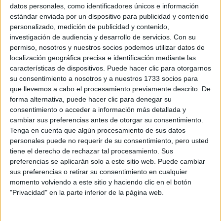
Sobre ti
datos personales, como identificadores únicos e información
estándar enviada por un dispositivo para publicidad y contenido
personalizado, medición de publicidad y contenido,
Soy:
*
investigación de audiencia y desarrollo de servicios.
Con su
Chico
permiso, nosotros y nuestros socios podemos utilizar datos de
Chica
localización geográfica precisa e identificación mediante las
características de dispositivos. Puede hacer clic para otorgarnos
¿En qué año terminas (o terminaste) bachillerato o FP?
*
su consentimiento a nosotros y a nuestros 1733 socios para
que llevemos a cabo el procesamiento previamente descrito. De
forma alternativa, puede hacer clic para denegar su
consentimiento o acceder a información más detallada y
Soy estudiante de:
*
cambiar sus preferencias antes de otorgar su consentimiento.
Tenga en cuenta que algún procesamiento de sus datos
personales puede no requerir de su consentimiento, pero usted
tiene el derecho de rechazar tal procesamiento. Sus
preferencias se aplicarán solo a este sitio web. Puede cambiar
Términos y Condiciones de Uso
sus preferencias o retirar su consentimiento en cualquier
momento volviendo a este sitio y haciendo clic en el botón
Acepto
los
Términos y Condiciones
de uso
*
"Privacidad" en la parte inferior de la página web.