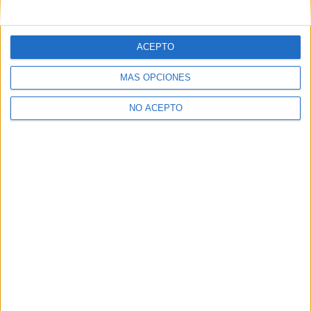
mensajes privados.
Y como regalo de agradecimiento, por registrarte te daremos
gratis una copia de nuestro ebook con 100 consejos para tu
ACEPTO
primer año de universidad
.
MÁS OPCIONES
NO ACEPTO
¿A qué esperas?