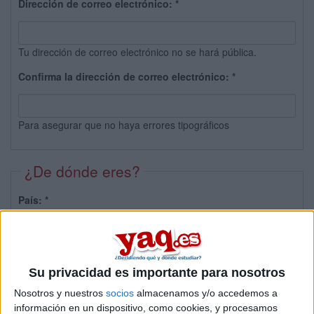
Dirección de correo electrónico:
*
Tu dirección de correo electrónico no se hará pública.
Confirma la dirección de correo electrónico:
*
Para asegurar que no haya errores tipográficos
¿De dónde eres?
País:
*
Provincia:
Su privacidad es importante para nosotros
Nosotros y nuestros
socios
almacenamos y/o accedemos a
información en un dispositivo, como cookies, y procesamos