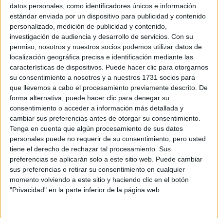
Sobre ti
datos personales, como identificadores únicos e información
estándar enviada por un dispositivo para publicidad y contenido
personalizado, medición de publicidad y contenido,
Soy:
*
investigación de audiencia y desarrollo de servicios.
Con su
Chico
permiso, nosotros y nuestros socios podemos utilizar datos de
Chica
localización geográfica precisa e identificación mediante las
características de dispositivos. Puede hacer clic para otorgarnos
¿En qué año terminas (o terminaste) bachillerato o FP?
*
su consentimiento a nosotros y a nuestros 1731 socios para
que llevemos a cabo el procesamiento previamente descrito. De
forma alternativa, puede hacer clic para denegar su
consentimiento o acceder a información más detallada y
Soy estudiante de:
*
cambiar sus preferencias antes de otorgar su consentimiento.
Tenga en cuenta que algún procesamiento de sus datos
personales puede no requerir de su consentimiento, pero usted
tiene el derecho de rechazar tal procesamiento. Sus
preferencias se aplicarán solo a este sitio web. Puede cambiar
Términos y Condiciones de Uso
sus preferencias o retirar su consentimiento en cualquier
momento volviendo a este sitio y haciendo clic en el botón
Acepto
los
Términos y Condiciones
de uso
*
"Privacidad" en la parte inferior de la página web.