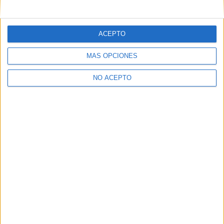
mensajes privados.
Y como regalo de agradecimiento, por registrarte te daremos
gratis una copia de nuestro ebook con 100 consejos para tu
ACEPTO
primer año de universidad
.
MÁS OPCIONES
NO ACEPTO
¿A qué esperas?