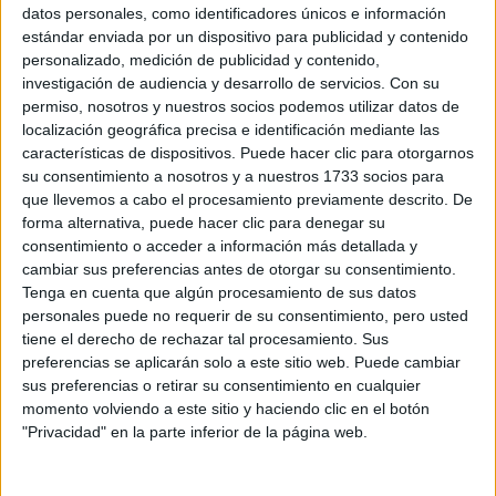
Sobre ti
datos personales, como identificadores únicos e información
estándar enviada por un dispositivo para publicidad y contenido
personalizado, medición de publicidad y contenido,
Soy:
*
investigación de audiencia y desarrollo de servicios.
Con su
Chico
permiso, nosotros y nuestros socios podemos utilizar datos de
Chica
localización geográfica precisa e identificación mediante las
características de dispositivos. Puede hacer clic para otorgarnos
¿En qué año terminas (o terminaste) bachillerato o FP?
*
su consentimiento a nosotros y a nuestros 1733 socios para
que llevemos a cabo el procesamiento previamente descrito. De
forma alternativa, puede hacer clic para denegar su
consentimiento o acceder a información más detallada y
Soy estudiante de:
*
cambiar sus preferencias antes de otorgar su consentimiento.
Tenga en cuenta que algún procesamiento de sus datos
personales puede no requerir de su consentimiento, pero usted
tiene el derecho de rechazar tal procesamiento. Sus
preferencias se aplicarán solo a este sitio web. Puede cambiar
Términos y Condiciones de Uso
sus preferencias o retirar su consentimiento en cualquier
momento volviendo a este sitio y haciendo clic en el botón
Acepto
los
Términos y Condiciones
de uso
*
"Privacidad" en la parte inferior de la página web.