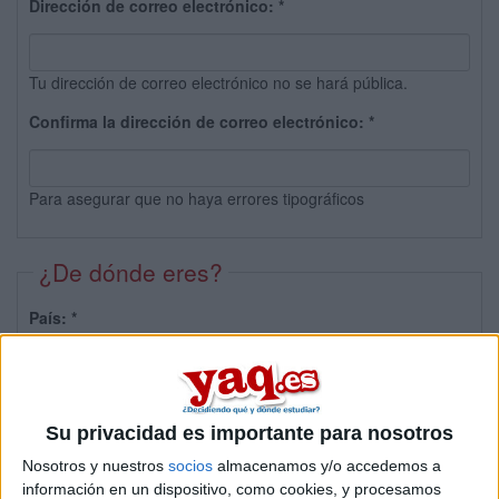
Dirección de correo electrónico:
*
Tu dirección de correo electrónico no se hará pública.
Confirma la dirección de correo electrónico:
*
Para asegurar que no haya errores tipográficos
¿De dónde eres?
País:
*
Provincia:
Su privacidad es importante para nosotros
Nosotros y nuestros
socios
almacenamos y/o accedemos a
información en un dispositivo, como cookies, y procesamos