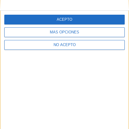
mensajes privados.
Y como regalo de agradecimiento, por registrarte te daremos
gratis una copia de nuestro ebook con 100 consejos para tu
ACEPTO
primer año de universidad
.
MÁS OPCIONES
NO ACEPTO
¿A qué esperas?