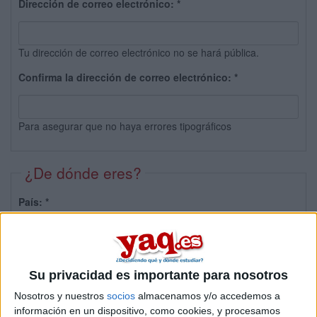
Dirección de correo electrónico:
*
Tu dirección de correo electrónico no se hará pública.
Confirma la dirección de correo electrónico:
*
Para asegurar que no haya errores tipográficos
¿De dónde eres?
País:
*
Provincia:
Su privacidad es importante para nosotros
Nosotros y nuestros
socios
almacenamos y/o accedemos a
información en un dispositivo, como cookies, y procesamos