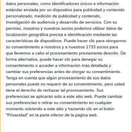
Sobre ti
datos personales, como identificadores únicos e información
estándar enviada por un dispositivo para publicidad y contenido
personalizado, medición de publicidad y contenido,
Soy:
*
investigación de audiencia y desarrollo de servicios.
Con su
Chico
permiso, nosotros y nuestros socios podemos utilizar datos de
Chica
localización geográfica precisa e identificación mediante las
características de dispositivos. Puede hacer clic para otorgarnos
¿En qué año terminas (o terminaste) bachillerato o FP?
*
su consentimiento a nosotros y a nuestros 1733 socios para
que llevemos a cabo el procesamiento previamente descrito. De
forma alternativa, puede hacer clic para denegar su
consentimiento o acceder a información más detallada y
Soy estudiante de:
*
cambiar sus preferencias antes de otorgar su consentimiento.
Tenga en cuenta que algún procesamiento de sus datos
personales puede no requerir de su consentimiento, pero usted
tiene el derecho de rechazar tal procesamiento. Sus
preferencias se aplicarán solo a este sitio web. Puede cambiar
Términos y Condiciones de Uso
sus preferencias o retirar su consentimiento en cualquier
momento volviendo a este sitio y haciendo clic en el botón
Acepto
los
Términos y Condiciones
de uso
*
"Privacidad" en la parte inferior de la página web.