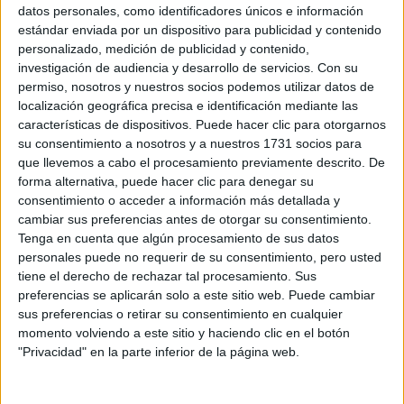
Sobre ti
datos personales, como identificadores únicos e información
estándar enviada por un dispositivo para publicidad y contenido
personalizado, medición de publicidad y contenido,
Soy:
*
investigación de audiencia y desarrollo de servicios.
Con su
Chico
permiso, nosotros y nuestros socios podemos utilizar datos de
Chica
localización geográfica precisa e identificación mediante las
características de dispositivos. Puede hacer clic para otorgarnos
¿En qué año terminas (o terminaste) bachillerato o FP?
*
su consentimiento a nosotros y a nuestros 1731 socios para
que llevemos a cabo el procesamiento previamente descrito. De
forma alternativa, puede hacer clic para denegar su
consentimiento o acceder a información más detallada y
Soy estudiante de:
*
cambiar sus preferencias antes de otorgar su consentimiento.
Tenga en cuenta que algún procesamiento de sus datos
personales puede no requerir de su consentimiento, pero usted
tiene el derecho de rechazar tal procesamiento. Sus
preferencias se aplicarán solo a este sitio web. Puede cambiar
Términos y Condiciones de Uso
sus preferencias o retirar su consentimiento en cualquier
momento volviendo a este sitio y haciendo clic en el botón
Acepto
los
Términos y Condiciones
de uso
*
"Privacidad" en la parte inferior de la página web.