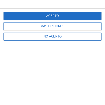
mensajes privados.
Y como regalo de agradecimiento, por registrarte te daremos
gratis una copia de nuestro ebook con 100 consejos para tu
ACEPTO
primer año de universidad
.
MÁS OPCIONES
NO ACEPTO
¿A qué esperas?