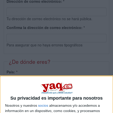
Dirección de correo electrónico:
*
Tu dirección de correo electrónico no se hará pública.
Confirma la dirección de correo electrónico:
*
Para asegurar que no haya errores tipográficos
¿De dónde eres?
País:
*
Provincia:
Su privacidad es importante para nosotros
Nosotros y nuestros
socios
almacenamos y/o accedemos a
información en un dispositivo, como cookies, y procesamos